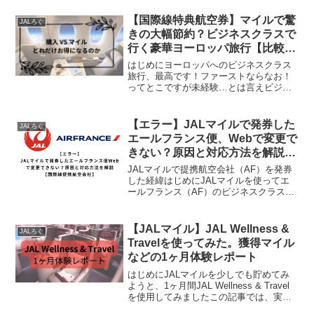
【国際線特典航空券】マイルで驚
JALろぐ
きの大幅節約？ビジネスクラスで
行く豪華ヨーロッパ旅行【比較
編】
はじめにヨーロッパへのビジネスクラス
旅行、最高です！ファーストならなお！
ってとこですが未経験…とは言えビジネ
スクラスとなると、なかなか現実ではな
い金額ばかりではありますが昨今では当
たり前になりました、マイルを活用でき
【エラー】JALマイルで発券した
JALろぐ
れば結構乗れます今回20...
エールフランス便、Webで変更で
きない？原因と対応方法を解説
【国際線提携航空会社】
JALマイルで提携航空会社（AF）を発券
した経緯はじめにJALマイルを使ってエ
ールフランス（AF）のビジネスクラス特
典航空券を発券したあと、Web上で変更
やキャンセルができないエラーに直面し
ました。通常であればJALのWebサイト
【JALマイル】JAL Wellness &
JALろぐ
やアプリか...
Travelを使ってみた。獲得マイル
などの1ヶ月体験レポート
はじめにJALマイルを少しでも貯めてみ
ようと、1ヶ月間JAL Wellness & Travel
を使用してみましたこの記事では、実際
の体験から得られたメリット・デメリッ