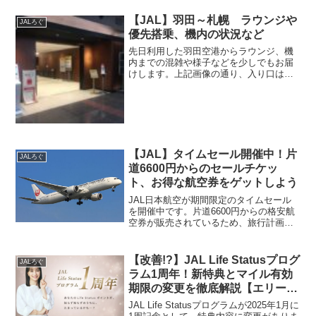
ト、獲得したマイル数などをご参考に1ヶ
月間の記録まずは結論ファーストとい...
【JAL】羽田～札幌 ラウンジや
JALろぐ
優先搭乗、機内の状況など
先日利用した羽田空港からラウンジ、機
内までの混雑や様子などを少しでもお届
けします。上記画像の通り、入り口は換
気の為に常に開いていて、入り口からい
つもとは違う様子を感じます。
【JAL】タイムセール開催中！片
JALろぐ
道6600円からのセールチケッ
ト、お得な航空券をゲットしよう
JAL日本航空が期間限定のタイムセール
を開催中です。片道6600円からの格安航
空券が販売されているため、旅行計画を
立てている方はこの機会をお見逃しな
く！販売期間4月21日から22日すでに始ま
ってはいますが、諦めてはいけません。
【改善!?】JAL Life Statusプログ
JALろぐ
JALは登場期...
ラム1周年！新特典とマイル有効
期限の変更を徹底解説【エリート
ステータス】
JAL Life Statusプログラムが2025年1月に