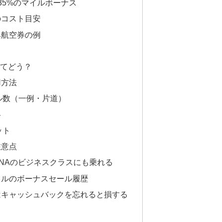
35%のマイルボーナス
のコスト目安
特典航空券の例
してどう？
用方法
ル数（一例・片道）
ト
ット
注意点
NAのビジネスクラスにも乗れる
イルのボーナスセール履歴
はキャッシュバックを忘れると損する