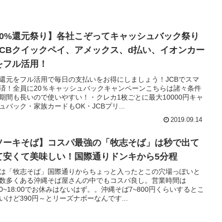
20%還元祭り】各社こぞってキャッシュバック祭り
JCBクイックペイ、アメックス、d払い、イオンカー
をフル活用！
%還元をフル活用で毎日の支払いをお得にしましょう！JCBでスマ
済！全員に20％キャッシュバックキャンペーンこちらは諸々条件
期間も長いので使いやすい！・クレカ1枚ごとに最大10000円キャ
ュバック・家族カードもOK・JCBプリ...
2019.09.14
ソーキそば】コスパ最強の「牧志そば」は秒で出て
て安くて美味しい！国際通りドンキから5分程
は「牧志そば」国際通りからちょっと入ったとこの穴場っぽいと
数多くある沖縄そば屋さんの中でもコスパ良し。営業時間は
:00~18:00でお休みはないはず。。沖縄そば7~800円くらいするとこ
いけど390円～とリーズナボーなんです...