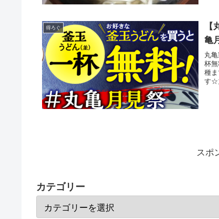
【
得ろぐ
亀
丸亀
杯無
種ま
す☆
スポ
カテゴリー