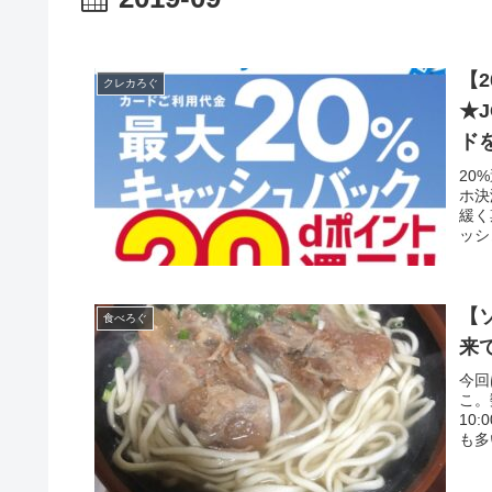
【
クレカろぐ
★
ド
20
ホ決
緩く
ッシ
【
食べろぐ
来
今回
こ。
10
も多