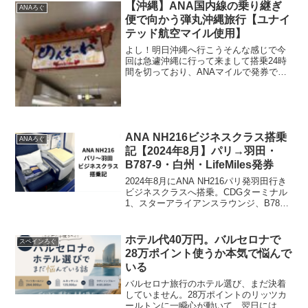
有料でしたからねビジネスクラス以上の
【沖縄】ANA国内線の乗り継ぎ
ANAろぐ
利用...
便で向かう弾丸沖縄旅行【ユナイ
テッド航空マイル使用】
よし！明日沖縄へ行こうそんな感じで今
回は急遽沖縄に行って来まして搭乗24時
間を切っており、ANAマイルで発券でき
る特典航空券は締切済みと言うことでUA
マイル(ユナイテッド航空)を使ってANA便
を取りました使用マイル数は往復で16800
マイル...
ANA NH216ビジネスクラス搭乗
ANAろぐ
記【2024年8月】パリ→羽田・
B787-9・白州・LifeMiles発券
2024年8月にANA NH216パリ発羽田行き
ビジネスクラスへ搭乗。CDGターミナル
1、スターアライアンスラウンジ、B787-9
の座席と寝心地、機内食、白州、Wi-Fi、
LifeMilesでの片道発券費用を実体験ベー
スで紹介します。2026年搭乗時との違い
ホテル代40万円。バルセロナで
スペインろぐ
も比較します。
28万ポイント使うか本気で悩んで
いる
バルセロナ旅行のホテル選び、まだ決着
していません。28万ポイントのリッツカ
ールトンに一瞬心が動いて、翌日には冷