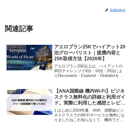
bebolog
関連記事
アエロプラン25Kでハイアット20
スタアラろぐ
泊グローバリスト｜提携内容と
25K取得方法【2026年】
アエロプラン25K以上は、ハイアットの
90日チャレンジで4泊・10泊・20泊によ
りDiscoverist・Explorist・Globalistを獲
得可能。25Kの取得方法、マリオット
Titanium経由、SQC・EDQ、日本在住者
の現実性を公式情報で解説します。
【ANA国際線 機内Wi-Fi】ビジネ
ANAろぐ
スクラス無料化の詳細と利用ガイ
ド。実際に利用した感想とレビュ
ー【ANA CDG-HND】
1 はじめに2024年夏、ANA 国際線ビジ
ネスクラスでのWi-Fiサービスが無料にな
りましたねこれ知らなくて、機内でどう
ぞ。とWi-Fiのバウチャーもらって初めて
知りました今までも使えはしましたが、