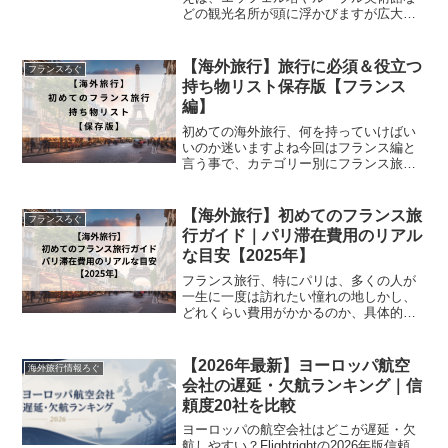
どの観光名所が頭に浮かびますが広大な
フランスを効率よく移動する手段とし
て、多くの旅行者が選ぶのがTGV（Train
à Grande Vitesse）、フランスの高速...
【海外旅行】旅行に必須＆役立つ
フランスろぐ
持ち物リスト保存版【フランス
編】
初めての海外旅行、何を持っていけばい
いのか迷いますよね今回はフランス編と
言う事で、カテゴリー別にフランス旅行
に本当に必要な持ち物と、あると便利な
グッズをまとめました。自分が旅行する
際にどうしてる？のコメントも入れてま
【海外旅行】初めてのフランス旅
フランスろぐ
すので、旅行準備の参考に...
行ガイド｜パリ滞在費用のリアル
な目安【2025年】
フランス旅行、特にパリは、多くの人が
一生に一度は訪れたい憧れの地しかし、
どれくらい費用がかかるのか、具体的な
イメージが湧かないことも多いはずです
この記事では、私自身の旅の計画をもと
に、航空券や交通費、宿泊費など、フラ
【2026年最新】ヨーロッパ航空
海外旅行情報ろぐ
ンス旅行のリアルな予算感...
会社の遅延・欠航ランキング｜信
頼度20社を比較
ヨーロッパの航空会社はどこが遅延・欠
航しやすい？Flightrightの2026年版信頼