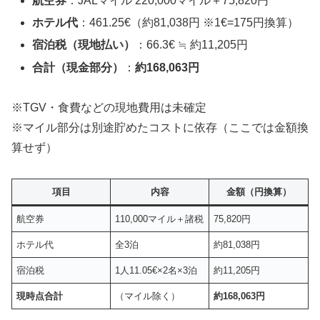
航空券
：JALマイル 220,000マイル＋75,820円
ホテル代
：461.25€（約81,038円 ※1€=175円換算）
宿泊税（現地払い）
：66.3€ ≒ 約11,205円
合計（現金部分）
：
約168,063円
※TGV・食費などの現地費用は未確定
※マイル部分は別途貯めたコストに依存（ここでは金額換
算せず）
項目
内容
金額（円換算）
航空券
110,000マイル＋諸税
75,820円
ホテル代
全3泊
約81,038円
宿泊税
1人11.05€×2名×3泊
約11,205円
現時点合計
（マイル除く）
約168,063円