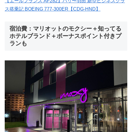
【エールフランス AF282】パリ〜羽田 新型ビジネスクラ
ス搭乗記 BOEING 777-300ER【CDG-HND】
宿泊費：マリオットのモクシー＋知ってる
ホテルブランド＋ボーナスポイント付きプ
ランも