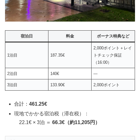
宿泊日
料金
ボーナス特典など
2,000ポイント＋レイ
1泊目
187.35€
トチェック保証
（16:00）
2泊目
140€
―
3泊目
133.90€
2,000ポイント
合計：
461.25€
現地でかかる宿泊税（滞在税）：
22.1€ × 3泊 ＝
66.3€（約11,205円）