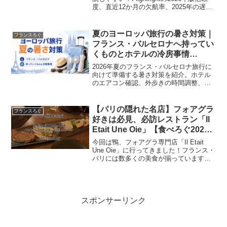
度、直近12か月の欠航率、2025年の遅延
率を比較。エールフランス、KLM、フィ
ンエアーなどの実績と旅行前の対策を解
説します。
夏のヨーロッパ旅行の暑さ対策｜
フランスろぐ
フランス・バルセロナへ持ってい
くものとホテルの冷房事情
【2026年】
2026年夏のフランス・バルセロナ旅行に
向けて準備する暑さ対策を紹介。ホテル
のエアコン確認、外歩きの時間調整、日
傘、日焼け止め、帽子、水分補給、携帯
扇風機など、実際に持っていくものをま
とめます。帰国後に現地での使用感も追
【パリの隠れた名店】フォアグラ
フランスろぐ
記予定です。
好きは必見、必訪レストラン「Il
Etait Une Oie」【食べろぐ2025
年1月】
今回は鴨、フォアグラ専門店「Il Etait
Une Oie」に行ってきました！フランス・
パリには数多くの美食が揃っています
が、なぜこのお店にしたか？と言えばパ
っと見で良かったらかですかね。本記事
では、実際に訪れた感想や注文したメニ
ュー、店...
スポンサーリンク