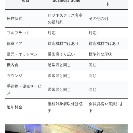
項目
Business Suite
ト
ビジネスクラス客室
座席位置
その他の列
の最前列
フルフラット
対応
対応
個室ドア
対応機材ではあり
対応機材ではあり
足元・オットマン
通常席より広い
標準的な形状
機内食
通常席と同じ
同じ
ラウンジ
通常席と同じ
同じ
手荷物・優先サービ
通常席と同じ
同じ
ス
無料対象者以外は必
会員資格や運賃によ
追加料金
要
る