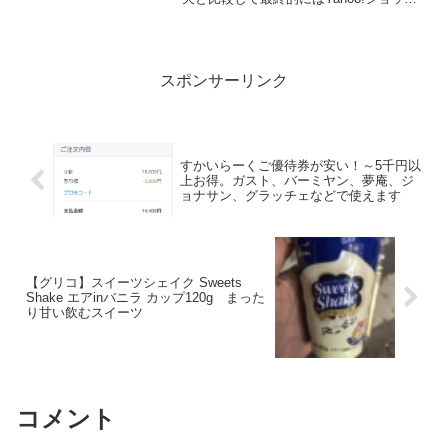
ングで購入しました☆現在楽天市場は楽
天イーグル感謝祭を行っていて、5の付く
日、バルセルナ勝利したら2倍、買い回り
などお得...
スポンサーリンク
すかいらーくご優待券が安い！～5千円以
上お得。ガスト、バーミヤン、夢庵、ジ
ョナサン、グラッチェなどで使えます
【グリコ】スイーツシェイク Sweets
Shake エアinバニラ カップ120g まった
り甘い飲むスイーツ
コメント