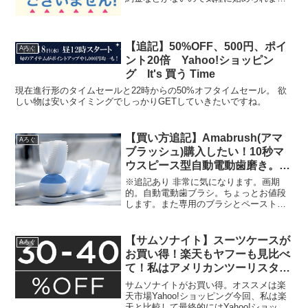
☆MNPが美味しい月でもありますしMNP
弾としても良いでしょう！解約金0＆利用
期間の縛り無し！解約金やら利用期間...
【追記】50%OFF、500円、ポイ
Aろぐ
ント20倍 Yahoo!ショッピン
グ It's 買う Time
現在進行形のタイムセールと22時からの50%オフタイムセール。 欲
しい物は安いタイミングでしっかりGETしていきたいですね。
【買い方追記】Amabrush(アマ
Aろぐ
ブラッシュ)購入したい！10秒マ
ウスピース型自動電動歯磨き。気
になる値段と買える場所
※追記あり 非常に気になります。画期
的。自動電動歯ブラシ。ちょっとお値段
します。また専用のブラシとペーストを
購入する際のコストが気になります。と
は言っても、欲しい気持ちは止められま
せん笑 今現在は普通の歯ブラシと、フィ
【サムソナイト】スーツケースが
Aろぐ
リップスの電動歯ブラシ...
お買い得！楽天もヤフーも見比べ
て！私はアメリカンツーリスター
を購入しました☆
サムソナイトがお買い得。オススメは楽
天市場Yahoo!ショッピング今回、私は楽
天と比較して最終的にはYahoo!ショッピ