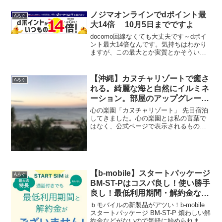
ノジマオンラインでdポイント最
Aろぐ
大14倍 10月5日までですよ
docomo回線なくても大丈夫です～dポイ
ント最大14倍なんです。気持ちはわかり
ますが、この最大とか実質とかそういう
戦法そろそろ止めないんですかね。お笑
い芸人ではない私でも「何年やってんね
ん！」ってツッコみたいですよ。 ノジマ
【沖縄】カヌチャリゾートで癒さ
Aろぐ
オンライン 1...
れる。綺麗な海と自然にイルミネ
ーション。部屋のアップグレード
や良かった点と注意点
心の楽園「カヌチャリゾート」 先日宿泊
してきました。心の楽園とは私の言葉で
はなく、公式ページで表示されるもので
す笑 プライベートビーチ、オーシャンビ
ューバス、ルーム。イルミネーション。
これからカヌチャへ行かれる方の参考に
なれば幸いです。
【b-mobile】スタートパッケージ
Aろぐ
BM-ST-Pはコスパ良し！使い勝手
良し！最低利用期間・解約金な
し！MNPもOK☆
ｂモバイルの新製品がアツい！b-mobile
スタートパッケージ BM-ST-P 煩わしい解
約金などがないので気軽に始められます