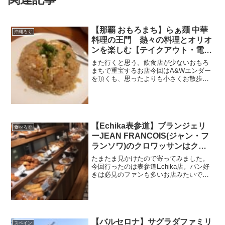
【那覇 おもろまち】らぁ麺 中華
沖縄ろぐ
料理の王門 熱々の料理とオリオ
ンを楽しむ【テイクアウト・電子
マネーOK】
また行くと思う。飲食店が少ないおもろ
まちで重宝するお店今回はA&Wエンダー
を頂くも、思ったよりも小さくお散歩し
てたら、見つけたらぁ麺 中華料理のお店
「王門」さんおもろまちは綺麗になっ
て、街の中心！みたいな雰囲気ではある
けど実際にはあまりお店...
【Echika表参道】ブランジェリ
食べろぐ
ーJEAN FRANCOIS(ジャン・フ
ランソワ)のクロワッサンはクリ
スピーで美味しいよ。
たまたま見かけたので寄ってみました。
今回行ったのは表参道Echika店。パン好
きは必見のファンも多いお店みたいです
ね。
【バルセロナ】サグラダファミリ
スペイン