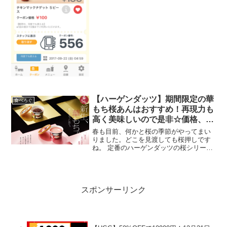
が私はラッキーではないようです。マッ
ク...
【ハーゲンダッツ】期間限定の華
食べろぐ
もち桜あんはおすすめ！再現力も
高く美味しいので是非☆価格、カ
ロリー情報
春も目前、何かと桜の季節がやってまい
りました。どこを見渡しても桜押しです
ね。 定番のハーゲンダッツの桜シリー
ズ。数年前の桜とローズの再販も心待ち
にしているのですが、、何はともあれ今
回の「華もち桜あん」もおいしかったで
すよ～ ホワイトデー何も...
スポンサーリンク