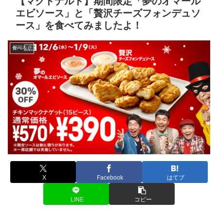
【マクドナルド】期間限定「夢のオマール
エビソース」と「贅沢チーズフォンデュソ
ース」を食べてみましたよ！
食べろぐ
X
Facebook
はてブ
LINE
コピー