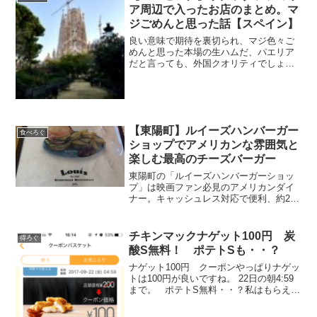
ア周辺で入ったお店のまとめ。マ
ジごめんと思った話【スペイン】
良い意味で期待を裏切られ、マジ色々ご
めんと思った本場の生ハムだ、パエリア
だと言っても、外国クオリティでしょ？
なんだかんだ日本で食べるのが美味しい
よね。と内心思っていることも多いので
すが今回は本当に色々と美味しかった正
直、たいして食べ歩きしな...
【東陽町】ルイーズハンバーガー
食べろぐ
ショップでアメリカンな雰囲気と
楽しむ最高のチーズバーガー
東陽町の「ルイーズハンバーガーショッ
プ」は映画ファン必見のアメリカンダイ
ナー。キャッシュレス対応で便利、約20
種のチーズバーガーが楽しめる注目店。
チキンマックナゲット100円 炭
得ろぐ
酸S無料！ ポテトSも・・？
ナゲット100円 クーポンやっぱりナゲッ
トは100円が良いですね。 22日の朝4:59
まで。 ポテトS無料・・？私はもらえま
せんでしたが、ポテトのS無料っていうク
ーポンもらえてる人がいました。謎です