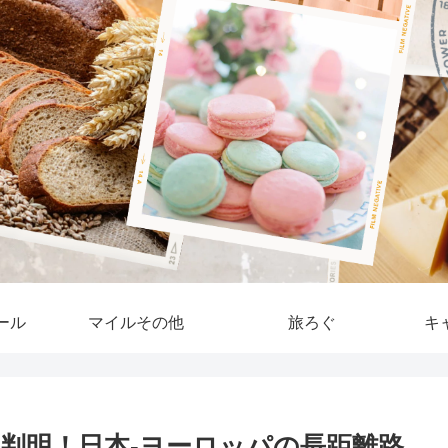
ール
マイルその他
旅ろぐ
キ
ル判明！日本-ヨーロッパの長距離路