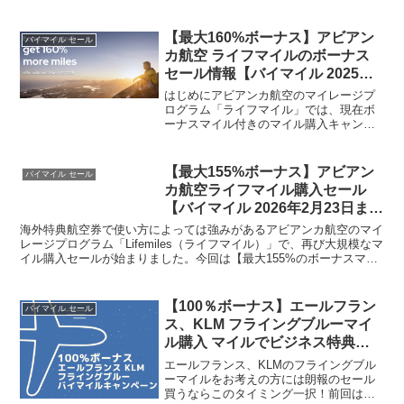
【最大160%ボーナス】アビアン
バイマイル セール
カ航空 ライフマイルのボーナス
セール情報【バイマイル 2025年3
月】
はじめにアビアンカ航空のマイレージプ
ログラム「ライフマイル」では、現在ボ
ーナスマイル付きのマイル購入キャンペ
ーンを実施中です。今回のセールでは、
最大160%のボーナスが付与されるため、
上手に使える人にとっては特典航空券を
【最大155%ボーナス】アビアン
バイマイル セール
お得に発券するチャン...
カ航空ライフマイル購入セール
【バイマイル 2026年2月23日ま
で】
海外特典航空券で使い方によっては強みがあるアビアンカ航空のマイ
レージプログラム「Lifemiles（ライフマイル）」で、再び大規模なマ
イル購入セールが始まりました。今回は【最大155%のボーナスマイ
ル】です。アカウントでボーナス％が異なる場...
【100％ボーナス】エールフラン
バイマイル セール
ス、KLM フライングブルーマイ
ル購入 マイルでビジネス特典航
空券を狙う【バイマイル Air
エールフランス、KLMのフライングブル
France KLM】
ーマイルをお考えの方には朗報のセール
買うならこのタイミング一択！前回はな