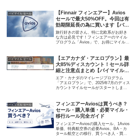
んだかんだ買いそびれたので、今回は購
入したいと思ってます！私の試算だと今
回のバイマイル活用でパリ行きのビジネ
【Finnair フィンエアー】Avios
バイマイル セール
スクラスが30万円台後...
セールで最大50%OFF。今回は有
効期限延長の為に買います【バイ
マイル】
旅行好きの皆さん、特に北欧系がお好き
な方は必見です！フィンエアーのマイル
プログラム「Avios」で、お得にマイルを
貯めて、特典航空券をゲットできるチャ
ンス が到来しました！ただいま、Avios
購入で最大50%オフになる期間限定セー
【エアカナダ・アエロプラン】最
バイマイル セール
ルを開催...
大85%ディスカウント！セール詳
細と注意点まとめ【バイマイル
2025年7月】
エア・カナダのマイレージプログラム
「アエロプラン」で、2025年7月のディス
カウントマイルセールがスタートしまし
た。今回のキャンペーンでは、条件を満
たすことで最大100%のボーナスマイルを
購入可能なようです。ただし自分の場合
フィンエアーAviosは買うべき？
バイマイル セール
は85％が最大で...
セール・購入単価・必要マイル・
移行ルール完全ガイド
フィンエアーAviosの購入セール、1Avios
単価、特典航空券の必要Avios、BA・カ
タール航空との移行、買うべき人・買わ