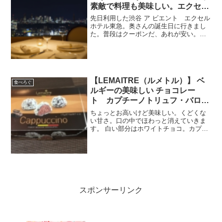
素敵で料理も美味しい。エクセル
ホテル東急25F
先日利用した渋谷 ア ビエント エクセル
ホテル東急。奥さんの誕生日に行きまし
た。普段はクーポンだ、あれが安い。今
日はここが安い。とかほざいてますが、
記念日やら奥さんのリクエストにはちゃ
んと答えるようにしています。今回はこ
ちらから予約。渋谷ア...
【LEMAITRE（ルメトル）】 ベ
食べろぐ
ルギーの美味しい チョコレー
ト カプチーノトリュフ・バロテ
ィン 175g
ちょっとお高いけど美味しい。くどくな
い甘さ。口の中でほわっと消えていきま
す。 白い部分はホワイトチョコ。カプチ
ーノ感はやんわり、と言うかあんまりし
ない。 Amazonでも買えます。カプチー
ノトリュフ・バロティン 175g 実物 開
けた...
スポンサーリンク