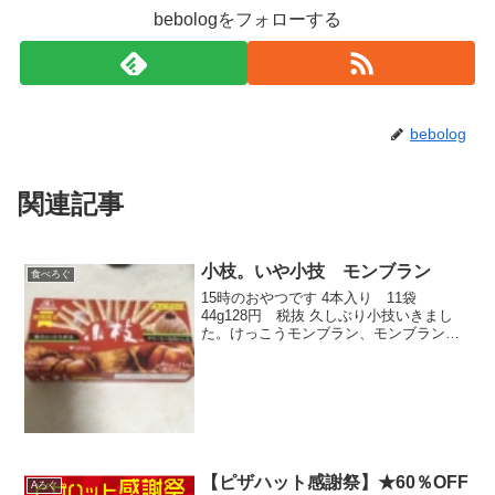
bebologをフォローする
bebolog
関連記事
小枝。いや小技 モンブラン
食べろぐ
15時のおやつです 4本入り 11袋
44g128円 税抜 久しぶり小技いきまし
た。けっこうモンブラン、モンブランな
小技。オーソドックスなチョコのは勿
論。季節限定のモンブランも嫌いじゃな
いですよ。 ロングセラーですね。
【ピザハット感謝祭】★60％OFF
Aろぐ