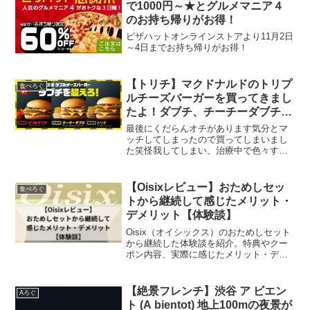
で1000円～★とグルメマニア４
のお持ち帰りがお得！
ピザハットオンラインストアより11月2日
～4日までお持ち帰りがお得！
【トリチ】マクドナルドのトリプ
食べろぐ
ルチーズバーガーを買ってきまし
たよ！ダブチ、チーチーダブチと
もはや私にはわからない言葉の羅
最後にくだらんオチがあります気分とマ
列になっている
ッチしてしまったので買ってしまいまし
た笑怪我してしまい、治療中で色々する
のが面倒なのもあって手軽済ませようと
言う気持ちの表れですかね。
【Oisixレビュー】おためしセッ
食べろぐ
トから継続して感じたメリット・
デメリット【体験談】
Oisix（オイシックス）のおためしセット
から継続した体験談を紹介。特典やクー
ポン内容、実際に感じたメリット・デメ
リット、解約方法やFAQもまとめまし
た。
【絶景フレンチ】渋谷 ア ビエン
Aろぐ
ト (A bientot) 地上100mの夜景が