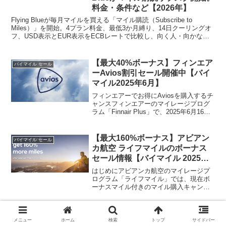
料金・条件など【2026年】
Flying Blueが毎月マイルを買える「マイル購読（Subscribe to
Miles）」を開始。4プラン料金、最低3か月縛り、14日クーリングオ
フ、USD表示とEUR表示をECBレートで比較し、向く人・向かない
人を解説。
【最大40%ボーナス】フィンエア
バイマイル セール
ーAvios割引セール開催中【バイ
マイル2025年6月】
フィンエアーでお得にAviosを購入するチ
ャンスフィンエアーのマイレージプログ
ラム「Finnair Plus」で、2025年6月16日
～30日の期間限定で、Avios購入時に最大
40%の割引が受けられる特別セールが開
催されています。今回のキ...
【最大160%ボーナス】アビアン
バイマイル セール
カ航空 ライフマイルのボーナス
セール情報【バイマイル 2025年3
月】
はじめにアビアンカ航空のマイレージプ
ログラム「ライフマイル」では、現在ボ
ーナスマイル付きのマイル購入キャンペ
ーンを実施中です。今回のセールでは、
最大160%のボーナスが付与されるため、
上手に使える人にとっては特典航空券を
ユナイテッド航空マイル購入セー
バイマイル セール
お得に発券するチャン...
メニュー
ホーム
検索
トップ
サイドバー
ル2026｜最大100%ボーナス・単