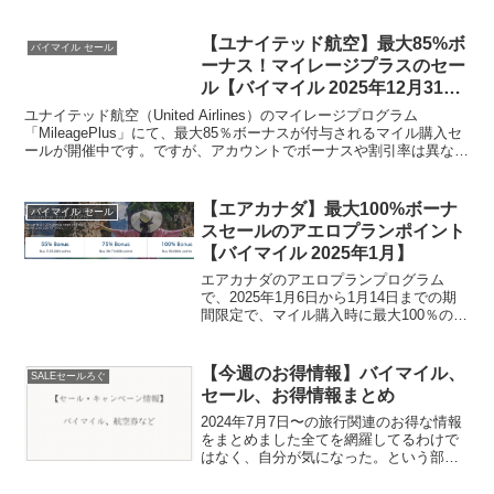
歴、購入単価、必要Avios数、BA・カタ
ール航空などへの移行ルールは、以下の
記事で随時更新しています。フィンエア
【ユナイテッド航空】最大85%ボ
バイマイル セール
ーAvi...
ーナス！マイレージプラスのセー
ル【バイマイル 2025年12月31ま
で】
ユナイテッド航空（United Airlines）のマイレージプログラム
「MileagePlus」にて、最大85％ボーナスが付与されるマイル購入セ
ールが開催中です。ですが、アカウントでボーナスや割引率は異なる
ようなので、ご自身のアカウントで...
【エアカナダ】最大100%ボーナ
バイマイル セール
スセールのアエロプランポイント
【バイマイル 2025年1月】
エアカナダのアエロプランプログラム
で、2025年1月6日から1月14日までの期
間限定で、マイル購入時に最大100％のボ
ーナスマイルがもらえるキャンペーンが
開催されます。航空券をお得にゲットで
きるチャンスをお見逃しなく！ボーナス
【今週のお得情報】バイマイル、
SALEセールろぐ
マイル獲得の仕...
セール、お得情報まとめ
2024年7月7日〜の旅行関連のお得な情報
をまとめました全てを網羅してるわけで
はなく、自分が気になった。という部分
でチョイスしてますが航空会社や旅行サ
イトがたくさんのセールを実施している