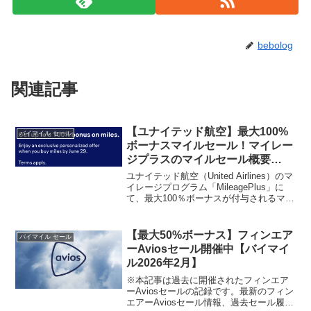
bebolog
関連記事
【ユナイテッド航空】最大100%
バイマイル セール
ボーナスマイルセール！マイレー
ジプラスのマイルセール概要
【2025年6月バイマイル】
ユナイテッド航空（United Airlines）のマ
イレージプログラム「MileagePlus」に
て、最大100％ボーナスが付与されるマイ
ル購入セールが開催中です。ANA国内線
での利用はもちろん、スターアライアン
ス加盟の航空会社でも使えま...
【最大50%ボーナス】フィンエア
バイマイル セール
ーAviosセール開催中【バイマイ
ル2026年2月】
※本記事は過去に開催されたフィンエア
ーAviosセールの記録です。最新のフィン
エアーAviosセール情報、過去セール履