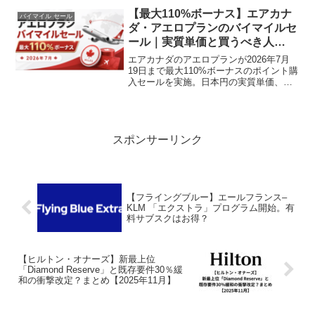
ので、旅行を計画されている方は要チェ
【最大110%ボーナス】エアカナ
バイマイル セール
ックそれでは、各カ...
ダ・アエロプランのバイマイルセ
ール｜実質単価と買うべき人
【2026年7月】
エアカナダのアエロプランが2026年7月
19日まで最大110%ボーナスのポイント購
入セールを実施。日本円の実質単価、対
象者ごとの条件差、2026年6月改定後の必
要ポイント、買うべき人と注意点を実体
験を交えて解説します。
スポンサーリンク
【フライングブルー】エールフランス–
KLM 「エクストラ」プログラム開始。有
料サブスクはお得？
【ヒルトン・オナーズ】新最上位
「Diamond Reserve」と既存要件30％緩
和の衝撃改定？まとめ【2025年11月】