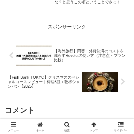
な？と思うこの頃ということでさっくり
まとめておきますAlaska Airlinesマイル購
入キャンペーン2024年11月キャンペーン
期間:2024年11...
スポンサーリンク
【海外旅行】両替・外貨決済のコストを
減らすRevolutの使い方（注意点・プラン
比較）
【Fish Bank TOKYO】クリスマススペシ
ャルコースレビュー｜料理5皿＋乾杯シャ
ンパン【2025】
コメント
コメントを書き込む
メニュー
ホーム
検索
トップ
サイドバー