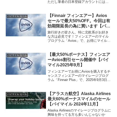
ただし筆者の日本登録アカウントには今
回もボーナスが表示されませんでした。
対象条件、実質単価、JAL特典航空券で
の使い方を整理します。
【Finnair フィンエアー】Avios
バイマイル セール
セールで最大50%OFF。今回は有
効期限延長の為に買います【バイ
マイル】
旅行好きの皆さん、特に北欧系がお好き
な方は必見です！フィンエアーのマイル
プログラム「Avios」で、お得にマイルを
貯めて、特典航空券をゲットできるチャ
ンス が到来しました！ただいま、Avios
購入で最大50%オフになる期間限定セー
【最大50%ボーナス】フィンエア
バイマイル セール
ルを開催...
ーAvios割引セール開催中【バイ
マイル2025年9月】
フィンエアーでお得にAviosを購入するチ
ャンスフィンエアーのマイレージプログ
ラム「Finnair Plus」で、2025年9月3日～
17日の期間限定で、Avios購入時に最大
40%の割引が受けられる特別セールが開
催されています。今回のキャ...
【アラスカ航空】Alaska Airlines
バイマイル セール
最大60%ボーナスマイルのセール
【バイマイル 2024年11月】
Alaska Airlinesのマイレージプログラムに
興味を持ってる方も多いんじゃないか