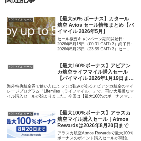
【最大50% ボーナス】カタール
バイマイル セール
航空 Avios セール情報まとめ【バ
イマイル 2026年5月】
セール概要キャンペーン期間開始日:
2026年5月18日（00:01 GMT+3）終了日:
2026年5月25日（23:59 GMT+3）セール
は、www.qatarairways.com の "Buy
Avios" または "Gift A...
【最大160%ボーナス】アビアン
バイマイル セール
カ航空ライフマイル購入セール
【バイマイル 2026年1月19日ま
で】
海外特典航空券で使い方によっては強みがあるアビアンカ航空のマイ
レージプログラム「Lifemiles（ライフマイル）」で、再び大規模なマ
イル購入セールが始まりました。今回は【最大160%のボーナスマイ
ル】です。アカウントでボーナス％が異なる場...
【最大100%ボーナス】アラスカ
バイマイル セール
航空マイル購入セール｜Atmos
Rewardsは2026年8月20日まで
アラスカ航空Atmos Rewardsで最大100％
ボーナスのポイント購入セールが開始。