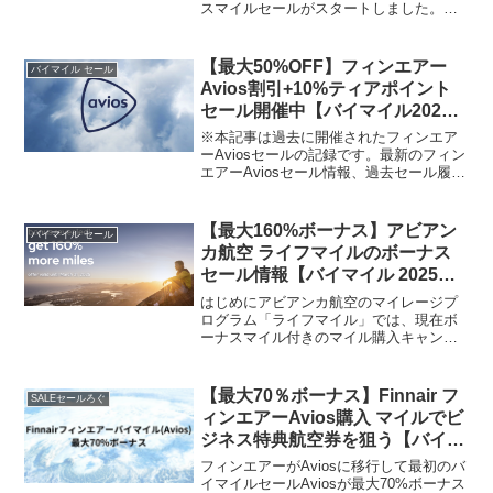
スマイルセールがスタートしました。今
回のキャンペーンでは、条件を満たすこ
とで最大90%のボーナスマイルを獲得可
能です。スターアライアンスやエミレー
【最大50%OFF】フィンエアー
バイマイル セール
ツ航空の特典航空券...
Avios割引+10%ティアポイント
セール開催中【バイマイル2025
年11月】
※本記事は過去に開催されたフィンエア
ーAviosセールの記録です。最新のフィン
エアーAviosセール情報、過去セール履
歴、購入単価、必要Avios数、BA・カタ
ール航空などへの移行ルールは、以下の
記事で随時更新しています。フィンエア
【最大160%ボーナス】アビアン
バイマイル セール
ーAvi...
カ航空 ライフマイルのボーナス
セール情報【バイマイル 2025年3
月】
はじめにアビアンカ航空のマイレージプ
ログラム「ライフマイル」では、現在ボ
ーナスマイル付きのマイル購入キャンペ
ーンを実施中です。今回のセールでは、
最大160%のボーナスが付与されるため、
上手に使える人にとっては特典航空券を
【最大70％ボーナス】Finnair フ
SALEセールろぐ
お得に発券するチャン...
ィンエアーAvios購入 マイルでビ
ジネス特典航空券を狙う【バイマ
イル】
フィンエアーがAviosに移行して最初のバ
イマイルセールAviosが最大70%ボーナス