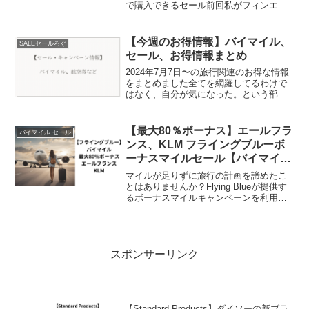
で購入できるセール前回私がフィンエア
ーのマイルでビジネスクラスでアイスラ
ンド、レイキャヴィーク【フィンエア
ー】ビジネスクラス搭乗記 AY062 羽田~
【今週のお得情報】バイマイル、
SALEセールろぐ
フィ...
セール、お得情報まとめ
2024年7月7日〜の旅行関連のお得な情報
をまとめました全てを網羅してるわけで
はなく、自分が気になった。という部分
でチョイスしてますが航空会社や旅行サ
イトがたくさんのセールを実施している
ので、旅行を計画されている方は要チェ
【最大80％ボーナス】エールフラ
バイマイル セール
ックそれでは、各カ...
ンス、KLM フライングブルーボ
ーナスマイルセール【バイマイル
Air France KLM】
マイルが足りずに旅行の計画を諦めたこ
とはありませんか？Flying Blueが提供す
るボーナスマイルキャンペーンを利用す
れば、その悩みを解消できます2024年12
月19日まで、会員は最大80％のボーナス
マイルを獲得するチャンスがあります。
キ...
スポンサーリンク
【Standard Products】ダイソーの新ブラ