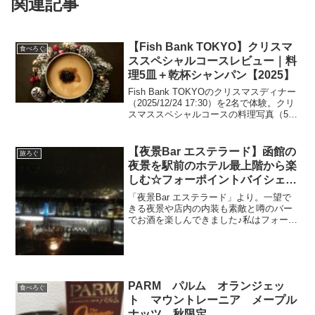
関連記事
【Fish Bank TOKYO】クリスマ
食べろぐ
ススペシャルコースレビュー｜料
理5皿＋乾杯シャンパン【2025】
Fish Bank TOKYOのクリスマスディナー
（2025/12/24 17:30）を2名で体験。クリ
スマススペシャルコースの料理写真（5
皿）、乾杯ルイナール・ロゼ、追加ドリ
ンク、席の違い（東京タワー側は追加料
金）や記念日オプションまでまとめま
【夜景Bar エステラード】函館の
旅ろぐ
す。
夜景を駅前のホテル最上階から楽
しむ☆フォーポイントバイシェラ
トン函館宿泊時に利用♪
「夜景Bar エステラード」より。一望で
きる夜景や店内の内装も素敵と噂のバー
でお酒を楽しんできました♪私はフォーポ
イントバイシェラトン函館宿泊時に利用
しましたが、予約して外から来てる方も
おり、人気のお店のようです☆ホテルに
関してはこちらフォ...
PARM パルム オランジェッ
食べろぐ
ト マウントレーニア メープル
ナッツ 秋限定