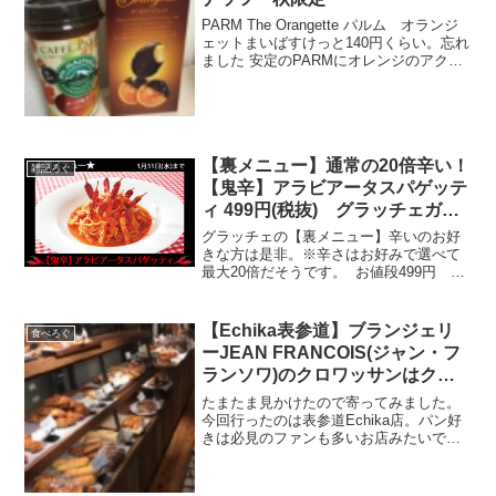
PARM The Orangette パルム オランジ
ェットまいばすけっと140円くらい。忘れ
ました 安定のPARMにオレンジのアクセ
ントは非常に悪くないですね。奥さん大
好き。マウントレーニア メープルナッ
ツ 秋限定まいばすけっと98円 税...
【裏メニュー】通常の20倍辛い！
雑記ろぐ
【鬼辛】アラビアータスパゲッテ
ィ 499円(税抜) グラッチェガー
デンズ
グラッチェの【裏メニュー】辛いのお好
きな方は是非。※辛さはお好みで選べて
最大20倍だそうです。 お値段499円 税
抜なのでお手頃価格です。 期間限定で1
月31日まで。メルマガを受け取った方の
みの限定メニューこのメルマガを受け取
【Echika表参道】ブランジェリ
食べろぐ
った方限定！...
ーJEAN FRANCOIS(ジャン・フ
ランソワ)のクロワッサンはクリ
スピーで美味しいよ。
たまたま見かけたので寄ってみました。
今回行ったのは表参道Echika店。パン好
きは必見のファンも多いお店みたいです
ね。