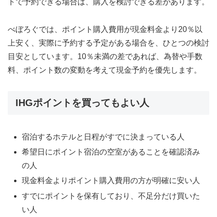
トで予約できる場合は、購入を検討できる差があります。
べぼろぐでは、ポイント購入費用が現金料金より20％以
上安く、実際に予約する予定がある場合を、ひとつの検討
目安としています。10％未満の差であれば、為替や手数
料、ポイント数の変動を考えて現金予約を優先します。
IHGポイントを買ってもよい人
宿泊するホテルと日程がすでに決まっている人
希望日にポイント宿泊の空室があることを確認済み
の人
現金料金よりポイント購入費用の方が明確に安い人
すでにポイントを保有しており、不足分だけ買いた
い人