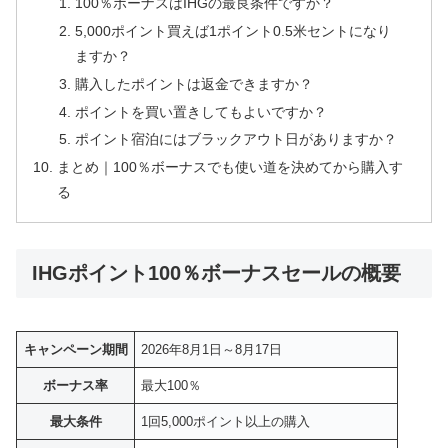
100％ボーナスはIHGの最良条件ですか？
5,000ポイント買えば1ポイント0.5米セントになり
ますか？
購入したポイントは返金できますか？
ポイントを買い置きしてもよいですか？
ポイント宿泊にはブラックアウト日がありますか？
まとめ｜100％ボーナスでも使い道を決めてから購入す
る
IHGポイント100％ボーナスセールの概要
キャンペーン期間
2026年8月1日～8月17日
ボーナス率
最大100％
最大条件
1回5,000ポイント以上の購入