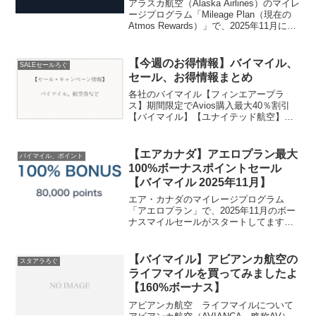
アラスカ航空（Alaska Airlines）のマイレ
ージプログラム「Mileage Plan（現在の
Atmos Rewards）」で、2025年11月に最
大100%ボーナスのマイル購入セールが実
施されているようですが、自分のページ
からは確...
【今週のお得情報】バイマイル、
SALEセールろぐ
セール、お得情報まとめ
各社のバイマイル【フィンエアープラ
ス】期間限定でAvios購入最大40％割引
【バイマイル】【ユナイテッド航空】マ
イレージプラス期間限定マイル購入最大
50％割引 【バイマイル】【アラスカ航
空】最大50％ボーナスマイルセール【バ
【エアカナダ】アエロプラン最大
バイマイル、ポイント
イマイル】カン...
100%ボーナスポイントセール
【バイマイル 2025年11月】
エア・カナダのマイレージプログラム
「アエロプラン」で、2025年11月のボー
ナスマイルセールがスタートしてます。
今回のキャンペーンでは、最大100%のボ
ーナスマイル。人によってボーナスは変
わることが多々ありますので、ログイン
【バイマイル】アビアンカ航空の
スタアラろぐ
して確認してみて...
ライフマイルを買ってみましたよ
【160%ボーナス】
アビアンカ航空 ライフマイルについて