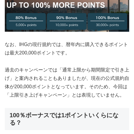
なお、IHGの現行規約では、暦年内に購入できるポイント
は最大200,000ポイントです。
過去のキャンペーンでは「通常上限から期間限定で引き上
げ」と案内されることもありましたが、現在の公式規約自
体が200,000ポイントとなっています。そのため、今回は
「上限引き上げキャンペーン」とは表現していません。
100％ボーナスでは1ポイントいくらにな
る？