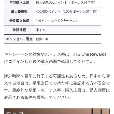
年間購入上限
最大200,000ポイント（ボーナス付与前）
最大獲得数
400,000ポイント（100％ボーナス適用時）
最良購入単価
1ポイントあたり0.5米セント
決済通貨
米ドル
キャンセル・返金
原則不可
キャンペーンの対象やボーナス率は、IHG One Rewards
にログインした後の購入画面で確認してください。
海外時間を基準に終了する可能性もあるため、日本から購
入する場合は、期限当日まで待たずに確認する方が安全で
す。最終的な期限・ボーナス率・購入上限は、購入画面に
表示される条件を優先してください。