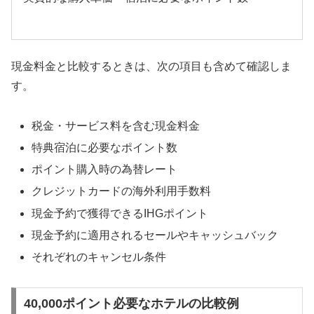
現金料金と比較するときは、次の項目も含めて確認しま
す。
税金・サービス料を含む現金料金
特典宿泊に必要なポイント数
ポイント購入時の為替レート
クレジットカードの海外利用手数料
現金予約で獲得できるIHGポイント
現金予約に適用されるセールやキャッシュバック
それぞれのキャンセル条件
40,000ポイント必要なホテルの比較例