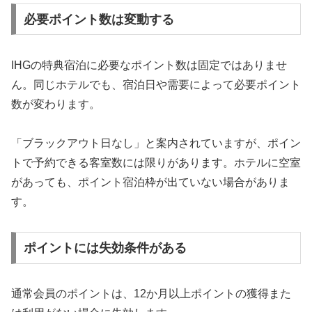
必要ポイント数は変動する
IHGの特典宿泊に必要なポイント数は固定ではありませ
ん。同じホテルでも、宿泊日や需要によって必要ポイント
数が変わります。
「ブラックアウト日なし」と案内されていますが、ポイン
トで予約できる客室数には限りがあります。ホテルに空室
があっても、ポイント宿泊枠が出ていない場合がありま
す。
ポイントには失効条件がある
通常会員のポイントは、12か月以上ポイントの獲得また