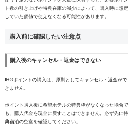
ト数の引き上げや特典在庫の減少によって、購入時に想定
していた価値で使えなくなる可能性があります。
購入前に確認したい注意点
購入後のキャンセル・返金はできない
IHGポイントの購入は、原則としてキャンセル・返金がで
きません。
ポイント購入後に希望ホテルの特典枠がなくなった場合で
も、購入代金を現金に戻すことはできません。必ず先に特
典宿泊の空室を確認してください。