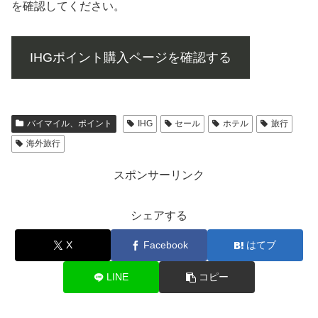
を確認してください。
IHGポイント購入ページを確認する
バイマイル、ポイント
IHG
セール
ホテル
旅行
海外旅行
スポンサーリンク
シェアする
X
Facebook
はてブ
LINE
コピー