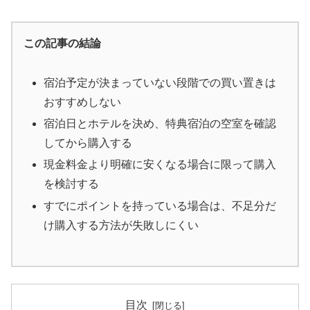
この記事の結論
宿泊予定が決まっていない段階での買い置きは
おすすめしない
宿泊日とホテルを決め、特典宿泊の空室を確認
してから購入する
現金料金より明確に安くなる場合に限って購入
を検討する
すでにポイントを持っている場合は、不足分だ
け購入する方法が失敗しにくい
目次