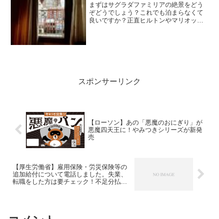
Rosellon バルセロナ 海外ホテル
まずはサグラダファミリアの絶景をどう
滞在記】
ぞどうでしょう？これでも泊まらなくて
良いですか？正直ヒルトンやマリオット
系列で最初は考えてましたが、却下！人
生で1度は見ておきたい！と思っていたサ
グラダファミリアがいつでも見れるこの
ホテルへ即決アクセスと...
スポンサーリンク
【ローソン】あの「悪魔のおにぎり」が
悪魔四天王に！やみつきシリーズが新発
売
【厚生労働省】雇用保険・労災保険等の
追加給付について電話しました。失業、
転職をした方は要チェック！不足分払い
はどうなる？