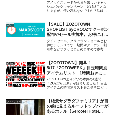
ク！
アメックスカードからまた嬉しいキャッ
シュバックキャンペーン！9/24終了とな
りますが、使い忘れないですか？私は一
度使用してすぐキャッシュバックされま
したが、まだ残り2枚使っておらず。自粛
生活ですし、行動圏内に利用するお店が
【SALE】ZOZOTOWN、
Aろぐ
そんなに無いのでど...
SHOPLIST byCROOZでクーポン
配布やセール実施中。お得にオシ
ャレしましょう！
タイムセール、クリアランスセールとお
得なチャンスです！期間やクーポン、割
引率などサクッとまとめますので参考に
なれば幸いです。本日中がチャンスです
よ～
【ZOZOTOWN】開幕！
得ろぐ
5/17「ZOZOWEEK」目玉時間別
アイテムリスト 1時間おきにシ
ョップが変わります☆
ZOZOTOWNよりゾゾの本気の1週間
「ZOZOWEEK」が始まりました！ 目玉
アイテムの時間別リストをご参考にどう
ぞ★メンズ、レディース、USEDとあり
ます。 また、23日までのスケジュールを
随時更新していきます～※本日、明日
【絶景サグラダファミリア】が目
スペインろぐ
(17.18...
の前に見えるルーフトップバーが
あるホテル【Sercotel Hotel