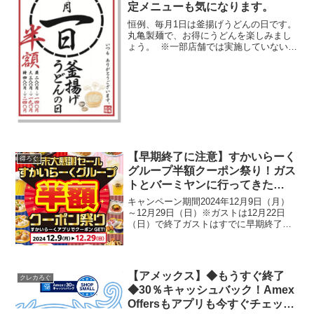
定メニューも気になります。
恒例、毎月1日は釜揚げうどんの日です。
丸亀製麺で、お得にうどんを楽しみまし
ょう。 ※一部店舗では実施していないよ
うです。 個人的に気になるのは限定メニ
ューの鴨ねぎうどん。並 690円 鉄板の
組み合わせですね。
【早期終了に注意】すかいらーく
得ろぐ
グループ半額クーポン祭り！ガス
トとバーミヤンに行ってきた
【2024年12月】
キャンペーン期間2024年12月9日（月）
～12月29日（日）※ガストは12月22日
（日）で終了ガストはすでに早期終了予
定となりました他のお店も可能性として
はあり得るので、使えるうちに使ってお
きたい！という貧乏マインドが働きます
対象メニュー...
【アメックス】◆もうすぐ終了
クレカろぐ
◆30％キャッシュバック！Amex
Offersもアプリも今すぐチェッ