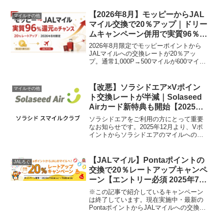
マイルの使い分けを実体験ベースで解説
します。
【2026年8月】モッピーからJAL
マイルその他
マイル交換で20％アップ｜ドリー
ムキャンペーン併用で実質96％還
元も
2026年8月限定でモッピーポイントから
JALマイルへの交換レートが20％アッ
プ。通常1,000P→500マイルが600マイル
に増量。さらにモッピーのドリームキャ
ンペーン併用で実質96％還元を狙えるチ
ャンス。条件、注意点、どこかにマイル
【改悪】ソラシドエア×Vポイン
マイルその他
抽選、事前準備を解説します。
ト交換レートが半減｜Solaseed
Airカード新特典も開始【2025年
12月】
ソラシドエアをご利用の方にとって重要
なお知らせです。2025年12月より、Vポ
イントからソラシドエアのマイルへの交
換レートが1ポイント＝2マイルから1ポイ
ント＝1マイルへと改定されます。これに
伴い、実質的に交換効率が半減する形と
【JALマイル】Pontaポイントの
JALろぐ
なります。一...
交換で20％レートアップキャンペ
ーン【エントリー必須 2025年7
月】
※この記事で紹介しているキャンペーン
は終了しています。現在実施中・最新の
PontaポイントからJALマイルへの交換レ
ートアップキャンペーンについては、以