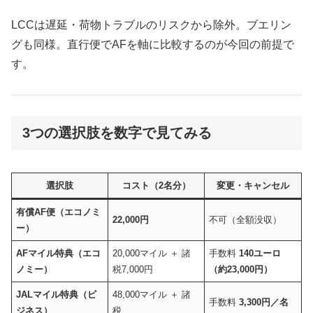
LCCは遅延・荷物トラブルのリスクから除外。ブエリン
グも同様。直行便でAFを軸に比較するのが今回の前提で
す。
3つの選択肢を数字で見てみる
選択肢
コスト（2名分）
変更・キャンセル
有償AF便（エコノミ
22,000円
不可（全額没収）
ー）
AFマイル特典（エコ
20,000マイル ＋ 諸
手数料
140ユーロ
ノミー）
税7,000円
（約23,000円）
JALマイル特典（ビ
48,000マイル ＋ 諸
手数料
3,300円／名
ジネス）
税