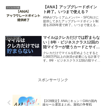
下の記事でまとめています。最新情報：
PontaポイントからJALマイル交換レート
【ANA】アップグレードポイン
マイルその他
アップキ...
ト終了。いつまで使える？
ANAがプレミアムメンバー・SFC向けに
提供してきたアップグレードポイント制
度を2026年度で終了。いつまで使える？
終了スケジュールと今後のマイル活用方
法をわかりやすく解説。
マイルはクレカだけでは貯まらな
マイルその他
い｜8年・ビジネスクラス12回の
陸マイラーが使うカードとサイト
【2026年】
クレカだけでマイルを貯めようとすると
1,000万円以上の決済が必要になる計算で
す。8年・ビジネスクラス12回の陸マイラ
ーが実際に使っているカード4枚・モッピ
ー・TopCashbackを正直に公開します。
スポンサーリンク
【2/28限定】ANAにキュン！GWの国内
線セール運賃まとめ。激戦の争奪戦