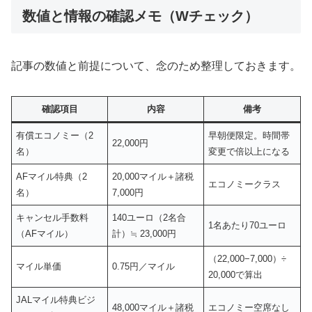
数値と情報の確認メモ（Wチェック）
記事の数値と前提について、念のため整理しておきます。
確認項目
内容
備考
有償エコノミー（2
早朝便限定。時間帯
22,000円
名）
変更で倍以上になる
AFマイル特典（2
20,000マイル＋諸税
エコノミークラス
名）
7,000円
キャンセル手数料
140ユーロ（2名合
1名あたり70ユーロ
（AFマイル）
計）≒ 23,000円
（22,000−7,000）÷
マイル単価
0.75円／マイル
20,000で算出
JALマイル特典ビジ
48,000マイル＋諸税
エコノミー空席なし