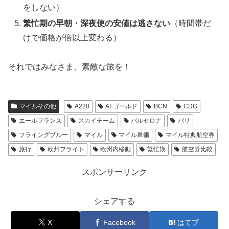
をしない）
繁忙期の早朝・深夜便の安値は逃さない
（時間帯だ
けで価格が倍以上変わる）
それではみなさま、素敵な旅を！
マイルその他
A220
AFゴールド
BCN
CDG
エールフランス
スカイチーム
バルセロナ
パリ
フライングブルー
マイル
マイル単価
マイル特典航空券
旅行
欧州フライト
欧州内移動
繁忙期
航空券比較
スポンサーリンク
シェアする
X
Facebook
はてブ