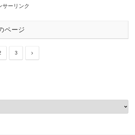
ンサーリンク
のページ
次
2
3
へ