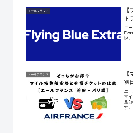
【
エールフランス
ト
エー
Ex
説。
【
エールフランス
羽
エー
マイ
益分
す。