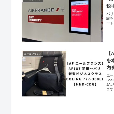
税手
パリ
験を
ート
【
エールフランス
を
内食
エー
Bo
JA
ます