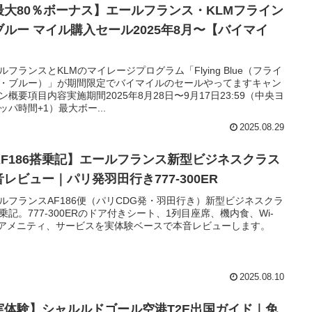
最大80％ボーナス】エールフランス・KLMフライン
ブルー マイル購入セール2025年8月〜【バイマイ
】
ルフランスとKLMのマイレージプログラム「Flying Blue（フライ
・ブルー）」が期間限定でバイマイルのセールやってますキャン
ン概要項目内容実施期間2025年8月28日〜9月17日23:59（中央ヨ
ッパ時間+1）最大ボー...
2025.08.29
AF186搭乗記】エールフランス新型ビジネスクラス
音レビュー｜パリ発羽田行き777-300ER
ルフランスAF186便（パリCDG発・羽田行き）新型ビジネスクラ
乗記。777-300ERのドア付きシート、1列目座席、機内食、Wi-
、アメニティ、サービスを実体験ベースで本音レビューします。
2025.08.10
実体験】シャルルドゴール空港T2E出国ガイド｜免