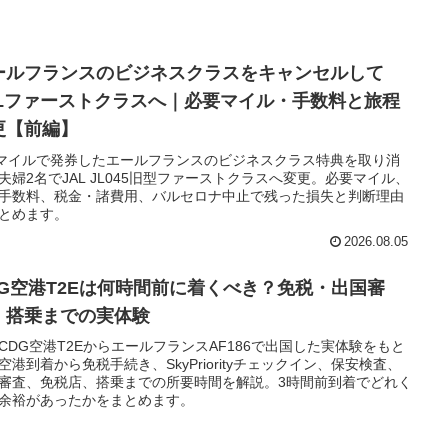
ールフランスのビジネスクラスをキャンセルして
ALファーストクラスへ｜必要マイル・手数料と旅程
更【前編】
Lマイルで発券したエールフランスのビジネスクラス特典を取り消
夫婦2名でJAL JL045旧型ファーストクラスへ変更。必要マイル、
手数料、税金・諸費用、バルセロナ中止で残った損失と判断理由
とめます。
2026.08.05
DG空港T2Eは何時間前に着くべき？免税・出国審
・搭乗までの実体験
CDG空港T2EからエールフランスAF186で出国した実体験をもと
空港到着から免税手続き、SkyPriorityチェックイン、保安検査、
審査、免税店、搭乗までの所要時間を解説。3時間前到着でどれく
余裕があったかをまとめます。