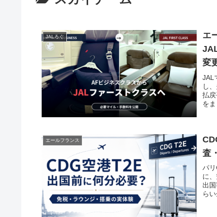
エ
JALろぐ
J
変
JA
し、
払戻
をま
C
エールフランス
査
パリ
に、
出国
らい