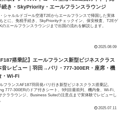
続き・SkyPriority・エールフランスラウンジ
・シャルルドゴール空港T2Eからエールフランスで帰国した実体
もとに、免税手続き、SkyPriorityチェックイン、保安検査、T2Eゲ
Kのエールフランスラウンジまで出国の流れを解説します。
2025.08.09
AF187搭乗記】エールフランス新型ビジネスクラス
本音レビュー｜羽田→パリ・777-300ER・座席・機
・Wi-Fi
ルフランスAF187羽田発パリ行き新型ビジネスクラス搭乗記。
eing 777-300ERのドア付きシート、9列目最前列、機内食、Wi-Fi、
Lサクララウンジ、Business Suiteの注意点まで実体験でレビューし
。
2025.07.11