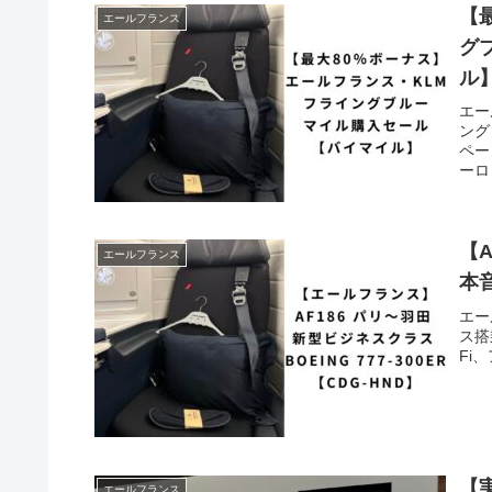
【
エールフランス
グ
ル
エー
ング
ペー
ーロ
【
エールフランス
本
エー
ス搭
Fi
【
エールフランス