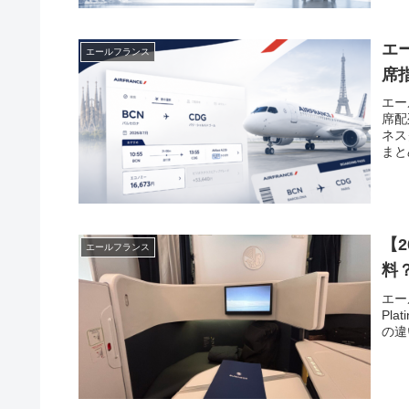
エ
エールフランス
席
エー
席配
ネス
まと
【2
エールフランス
料
エー
Pl
の違