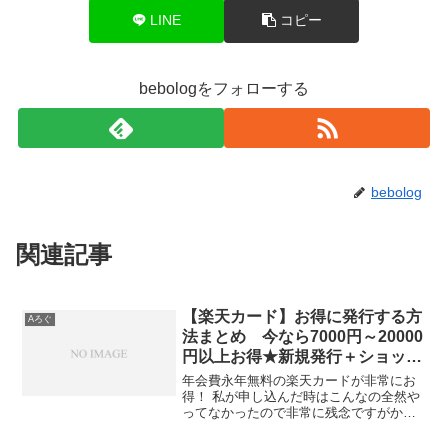
LINE
コピー
bebologをフォローする
bebolog
関連記事
【楽天カード】お得に発行する方
Aろぐ
法まとめ 今なら7000円～20000
円以上お得★新規発行＋ショッピ
ング1回と条件緩々
年会費永年無料の楽天カードが非常にお
得！ 私が申し込んだ時はこんなの全然や
ってなかったので非常に残念ですがかれ
これ10年近く愛用しております。 ネット
決済用に1枚持つなら年会費無料が良いで