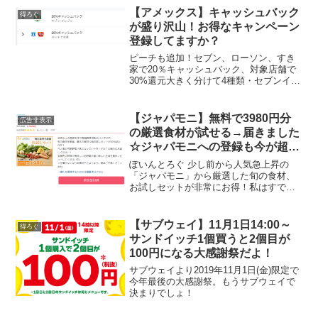
すね。審査も緩めと言われてますしお手
【アメックス】キャッシュバック
得ろぐ
軽な1枚。キャン...
が盛り沢山！お得なキャンペーン
登録してますか？
ピーチも追加！セブン、ローソン、すき
家で20％キャッシュバック、対象店舗で
30%還元大きく分けて4種類・セブンイレ
ブンでの使用で20%キャッシュバック
※既に人数上限で申し込みは締切か？・
すき家、ローソンでタッチ決済利用で
【ジャパモニ】無料で3980円分
広告非表示
20%キャッシュバ...
の厳選食材が試せる→届きました
☆ジャパモニへの登録も今が超絶
お得！
ぽいんとろぐ 少し前から人気急上昇の
「ジャパモニ」から厳選した旬の食材、
お試しセットが非常にお得！私はすでに
申込、受け取って頂いています☆ 簡単に
言うと通常3980円の厳選食材が580円も
しくは0円＋お小遣い付きで頂けます☆ま
【サブウェイ】11月1日14:00～
得ろぐ
たお友達紹介キ...
サンドイッチ1個買うと2個目が
100円になる大感謝祭だよ！
サブウェイより2019年11月1日(金)限定で
今年最後の大感謝祭。もうサブウェイで
決まりでしょ！