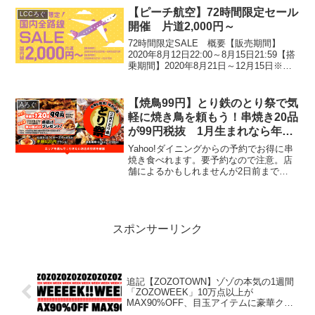
【ピーチ航空】72時間限定セール
LCCろぐ
開催 片道2,000円～
72時間限定SALE 概要【販売期間】
2020年8月12日22:00～8月15日21:59【搭
乗期間】2020年8月21日～12月15日※搭
乗期間は路線によって異なる。※セール
対象の席数には限りがあり、売り切れ次
第通常運賃での販売。
【焼鳥99円】とり鉄のとり祭で気
Aろぐ
軽に焼き鳥を頼もう！串焼き20品
が99円税抜 1月生まれなら年の
数、からあげプレゼント
Yahoo!ダイニングからの予約でお得に串
焼き食べれます。要予約なので注意。店
舗によるかもしれませんが2日前まで
に。 Yahoo!ダイニングより 多少でもこれ
から行く方の参考になれば。
スポンサーリンク
追記【ZOZOTOWN】ゾゾの本気の1週間
「ZOZOWEEK」10万点以上が
MAX90%OFF、目玉アイテムに豪華クー
ポン★