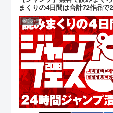
まくりの4日間は合計72作品で
雑記ろぐ