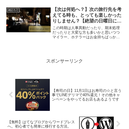
そして素敵なアイテムが揃っておりどれ
もこれも魅力的。※写真、イメージはス
【次は何処へ？】次の旅行先を考
雑記ろぐ
ターバック...
えてる時も、とっても楽しかった
りしません？【絶望の日曜日に贈
るひと時】
この時期は人事異動だったり、期末処理
だったりと大変な方も多いかと思いつつ
マイラー、ホテラーはお金持ちばっかり
だし、私とは住んでる世界も違うよね。
ときっと今もビジネスクラスの機内でシ
ャンパンを飲み、ホテルのラウンジでゆ
ったりなんだろうそうは言...
スポンサーリンク
【寿司の日】11月1日はお寿司の☆と言う
事でLINEデリマで40%還元！その他キャ
ンペーンをやってるお店もあるようです
【無料】はてなブログからワードプレス
へ。初心者でも簡単に移行する方法。