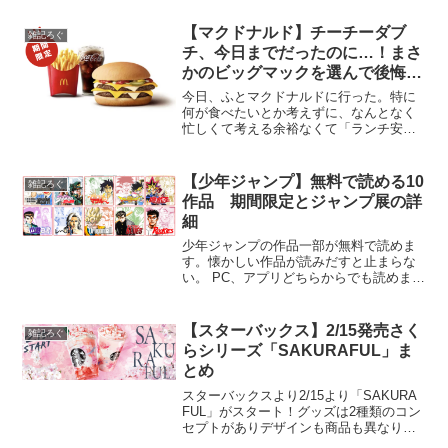
【マクドナルド】チーチーダブ
雑記ろぐ
チ、今日までだったのに…！まさ
かのビッグマックを選んで後悔し
た話
今日、ふとマクドナルドに行った。特に
何が食べたいとか考えずに、なんとなく
忙しくて考える余裕なくて「ランチ安い
し、ビッグマックにしよ！」と注文。そ
して、家に帰って何気なくスマホを見て
いたら、目に飛び込んできたニュース。
【少年ジャンプ】無料で読める10
雑記ろぐ
「チーチーダブチ、本日3...
作品 期間限定とジャンプ展の詳
細
少年ジャンプの作品一部が無料で読めま
す。懐かしい作品が読みだすと止まらな
い。 PC、アプリどちらからでも読めまし
た。
【スターバックス】2/15発売さく
雑記ろぐ
らシリーズ「SAKURAFUL」ま
とめ
スターバックスより2/15より「SAKURA
FUL」がスタート！グッズは2種類のコン
セプトがありデザインも商品も異なりま
す。これが色合い的に完全に美味しい。