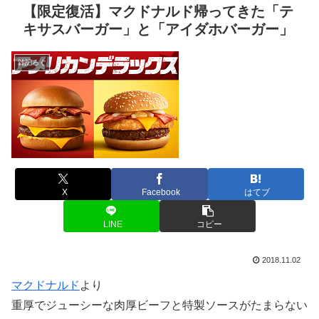
【限定復活】マクドナルド帰ってきた「テ
キサスバーガー」と「アイダホバーガー」
雑記ろぐ
X
Facebook
はてブ
LINE
コピー
2018.11.02
マクドナルド
より
重厚でジューシーな肉厚ビーフと特製ソースがたまらない