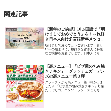
関連記事
【新年のご挨拶】10ヵ国語で「明
雑記ろぐ
けましておめでとう」を！～旅好
き日本人向け多言語新年メッセー
ジ＆2025年旅行計画のススメ～
明けましておめでとうございます！新し
い年の始まりに、旅好きな皆さんに特別
なご挨拶をお届けします。日本人にも行
きやすい人気の海外旅行先10ヵ国の言語
で、新年のメッセージを準備しました。
それぞれの言語のちょっとしたトリビア
【裏メニュー】「ピザ屋の包み焼
雑記ろぐ
とともに、旅先の文化も...
きチキン」 グラッチェガーデン
ズの裏メニュー第３弾
グラッチェから裏メニュー第３弾が出ま
した☆ 「ピザ屋の包み焼きチキン」野菜
たっぷりゴルゴンゾーラソースこんもり
包まれたピザ生地の中、たっぷりの野菜
とジューシーなチキン♪５９９円 税
抜 注文時にメルマガを見せるようです
が、もしかしたらこの...