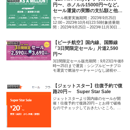
円〜、ホノルル15000円〜など。
セール運賃の実際の支払額と他社
比較【搭乗者数100万人記念セー
セール概要実施期間：2023年9月25日
ル】
12:00～2023年10月4日23:59対象搭乗期
間：2023年9月25日～2023年11月30日す
でにセールは始まっていて、搭乗期間も
始まってます搭乗期間が11月末なので急
な予定が難しい方は、厳し...
【ピーチ航空】国内線、国際線
LCCろぐ
「3日間限定セール」片道2,590
円〜
3日間限定セール販売期間：9月23日午後8
時〜25日まで運賃：シンプルピーチプロ
モ運賃で燃油サーチャージなし諸税や空
港使用料、支払手数料が別でかかる手荷
物の預け入れや座席指定料金は含まれて
ない搭乗期間：10月10日〜2024年1月31
【ジェットスター】往復予約で復
LCCろぐ
日まで...
路20円～ Super Star Sale
ジェットスターより国内線のセールが開
催！往復予約で復路20円～とお得で破格
なのでチェックしておきたいところ。セ
ールは8月20日（木） 17:00 ～ 8月31日
（月） 17:00 となってます。