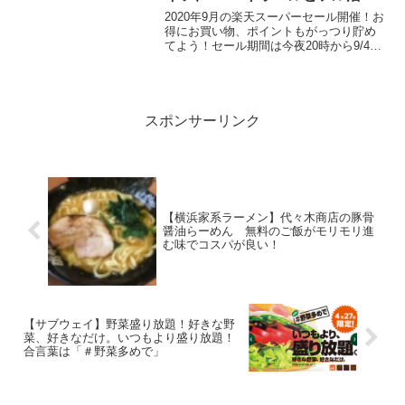
したいところ
2020年9月の楽天スーパーセール開催！お
得にお買い物、ポイントもがっつり貯め
てよう！セール期間は今夜20時から9/4
20:00 ~ 9/11 01:59まで半額アイテムが約
200万点となってます。まずはエントリ
ー！※キャンペーン期間内の...
スポンサーリンク
【横浜家系ラーメン】代々木商店の豚骨
醤油らーめん 無料のご飯がモリモリ進
む味でコスパが良い！
【サブウェイ】野菜盛り放題！好きな野
菜、好きなだけ。いつもより盛り放題！
合言葉は「＃野菜多めで」