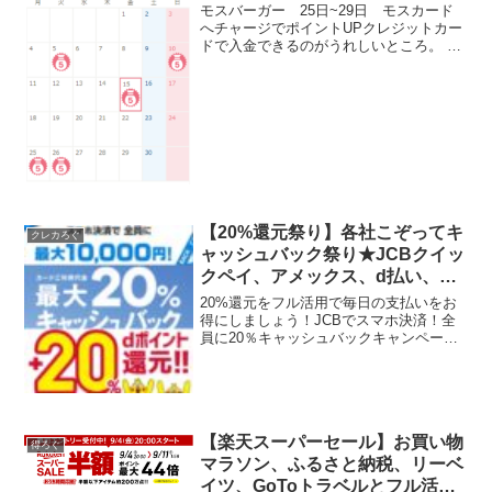
モスバーガー 25日~29日 モスカード
へチャージでポイントUPクレジットカー
ドで入金できるのがうれしいところ。 通
常3000円以上入金 → 1%3000円
→ 3030円相当 25日～29日1000円以上
入金 → 4%1000円 → 10...
【20%還元祭り】各社こぞってキ
クレカろぐ
ャッシュバック祭り★JCBクイッ
クペイ、アメックス、d払い、イ
オンカードをフル活用！
20%還元をフル活用で毎日の支払いをお
得にしましょう！JCBでスマホ決済！全
員に20％キャッシュバックキャンペーン
こちらは諸々条件緩く期間も長いので使
いやすい！・クレカ1枚ごとに最大10000
円キャッシュバック・家族カードもOK・
JCBプリ...
【楽天スーパーセール】お買い物
得ろぐ
マラソン、ふるさと納税、リーベ
イツ、GoToトラベルとフル活用