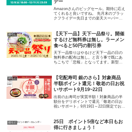
デー
Amazonさんのビッグセール。期待に応え
てくれると良いですね。 先月末のブラッ
クフライデー先日までの楽天スーパーセ
ール現在やってる年末プレミアム会員セ
ール 年末にかけてどこもセール三昧です
ね。
【天下一品】天下一品祭り。開催
得ろぐ
するけど無料券は無し。ラーメン
食べると50円の割引券
天下一品祭りはやるけど天下一品の日の
無料券の配布は無し。と言う事で既にあ
ちこちで「悲報」となってます。新型コ
ロナウイルス感染症拡大防止と言う事で
仕方ありませんね。
【宅配寿司 銀のさら】対象商品
得ろぐ
半額ポイント還元！敬老の日お祝
いサポート9月19~22日
出前のお寿司が実質半額！対象商品の半
額分をデリポイントで還元「敬老の日お
祝いサポート」9月19日～22日限定でお得
な「銀のさら」対象商品を注文すると半
額分のデリポイント還元！お得に出前取
って敬老の日の感謝をしましょう☆※デ
25日 ポイント5倍など本日もお
得ろぐ
リポイントとは？銀...
得に行きましょう！