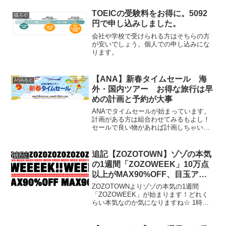
ます東京〜ヘルシンキ東京〜ヨーロッパ
旅程 1週間程度直近での安い日東京〜ヘ
TOEICの受験料をお得に。5092
得ろぐ
ルシンキ エ...
円で申し込みしました。
会社や学校で受けられる方はそちらの方
が安いでしょう。個人での申し込みにな
ります。
【ANA】新春タイムセール 海
ANAろぐ
外・国内ツアー お得な旅行は早
めの計画と予約が大事
ANAでタイムセールが始まっています。
計画がある方は組合わせてみるもよし！
セールで良い物があれば計画しちゃいま
しょう！
追記【ZOZOTOWN】ゾゾの本気
得ろぐ
の1週間「ZOZOWEEK」10万点
以上がMAX90%OFF、目玉アイ
テムに豪華クーポン★
ZOZOTOWNよりゾゾの本気の1週間
「ZOZOWEEK」が始まります！どれく
らい本気なのか気になりますね☆ 1時間
おきにショップが変わる「目玉アイテ
ム」リストのまとめを追加しました★ こ