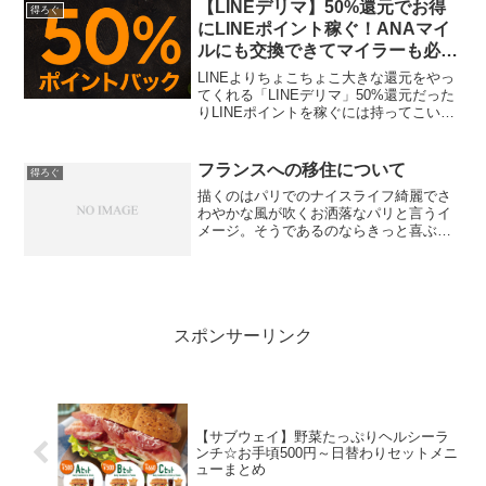
のページをブックマークしてお待ちくだ
【LINEデリマ】50%還元でお得
得ろぐ
さいキャンペーン...
にLINEポイント稼ぐ！ANAマイ
ルにも交換できてマイラーも必
見！LINEポイントを稼ぐ方法
LINEよりちょこちょこ大きな還元をやっ
てくれる「LINEデリマ」50%還元だった
りLINEポイントを稼ぐには持ってこいな
のです。ちなみに初めての注文の場合は
さらに高還元！今回の50%はお得！です
が今回はゲリラ的な時間が限られている
フランスへの移住について
得ろぐ
の取り急...
描くのはパリでのナイスライフ綺麗でさ
わやかな風が吹くお洒落なパリと言うイ
メージ。そうであるのならきっと喜ぶ方
が多いのではないでしょうかね。バゲッ
ト片手に家に換えればワインと食卓が並
んでいる。少し街に出ればお花が溢れて
いてかわいらしいガトーシ...
スポンサーリンク
【サブウェイ】野菜たっぷりヘルシーラ
ンチ☆お手頃500円～日替わりセットメニ
ューまとめ