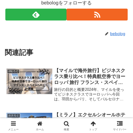
bebologをフォローする
bebolog
関連記事
【マイルで海外旅行】ビジネスク
JALろぐ
ラス乗り比べ！特典航空券でヨー
ロッパ 旅行 フランス・スペイン
へ行く16日間【2024年 計画編】
旅行の目的と概要2024年、マイルを使っ
てビジネスクラスでヨーロッパへ今回
は、羽田からパリ、そしてバルセロナを
経て戻ってくる16日間の旅行を計画して
ますメインは夏の帰省とヨーロッパ旅行
JALとエールフランスのビジネスクラス
【ミラノ】エクセルシオールホテ
ホテろぐ
乗り比べフライト詳...
ル・ガリア ラグジュアリーコレ
クションホテル宿泊記 プラチナ
メニュー
ホーム
検索
トップ
サイドバー
効果のアップグレードは如何に！