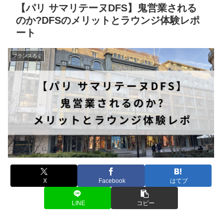
【パリ サマリテーヌDFS】鬼営業される
のか?DFSのメリットとラウンジ体験レポ
ート
フランスろぐ
X
Facebook
はてブ
LINE
コピー