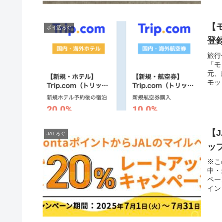
【
ポイ活ろぐ
登
旅行
「モ
元、
モッ
【
JALろぐ
ッ
※こ
中・
ペー
イン