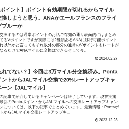
Vポイント】ポイント有効期限が切れるからマイル
交換しようと思う。ANAかエールフランスのフライ
グブルーか
交換するのは通常ポイントのお話ご存知の通り表面的にはまとめ
てるVポイントですが実際には2種類あるANAに移行可能ポイント
れ以外かと言ってもそれ以外の部分の通常のVポイントもレートが
なるだけでANAマイルに交換はできるそして今...
2024.02.27
忘れてない？】今回は3万マイル分交換済み。Ponta
イントからJALマイル交換で20%レートアップキャ
ペーン【JALマイル】
の記事で紹介しているキャンペーンは終了しています。現在実施
最新のPontaポイントからJALマイルへの交換レートアップキャン
ンについては、以下の記事でまとめています。最新情報：Pontaポ
トからJALマイル交換レートアップキ...
2023.12.28