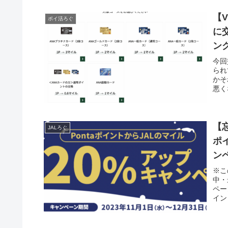
【
ポイ活ろぐ
に
ン
今回
られ
かそ
悪く
【
JALろぐ
ポ
ン
※こ
中・
ペー
イン