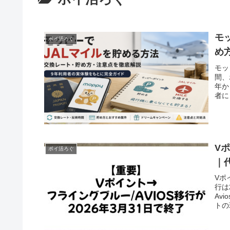
モ
ポイ活ろぐ
め
モッ
間、
年か
者に
V
ポイ活ろぐ
｜
Vポイ
行は
Av
トの