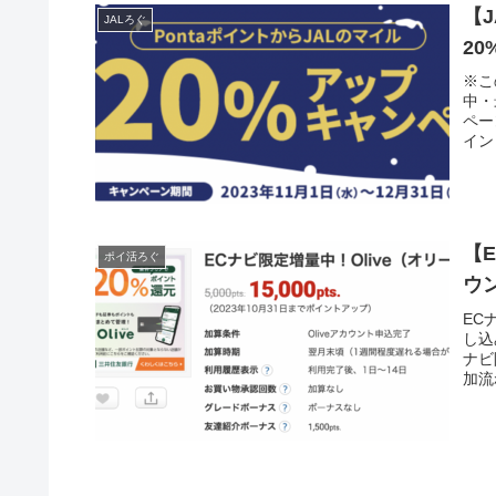
【
JALろぐ
2
※こ
中・
ペー
イン
【
ポイ活ろぐ
ウン
EC
し込
ナビ
加流