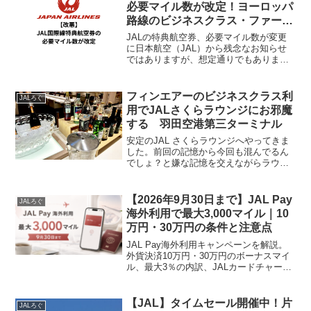
ス国内移動：実家への帰...
必要マイル数が改定！ヨーロッパ
路線のビジネスクラス・ファース
トクラスへの影響は？
JALの特典航空券、必要マイル数が変更
に日本航空（JAL）から残念なお知らせ
ではありますが、想定通りでもあります
ね国際線特典航空券の必要マイル数を一
部路線・クラスで変更。対象となるのは
2024年6月10日以降の発券分で、一部路
フィンエアーのビジネスクラス利
JALろぐ
線では大幅なマ...
用でJALさくらラウンジにお邪魔
する 羽田空港第三ターミナル
安定のJAL さくらラウンジへやってきま
した。前回の記憶から今回も混んでるん
でしょ？と嫌な記憶を交えながらラウン
ジへ。と言うのも前回ANAでフランクフ
ルトへ行った際はラウンジ改装中で1つし
か開いてない。プライオリティパスに開
【2026年9月30日まで】JAL Pay
JALろぐ
放そんな状況でタ...
海外利用で最大3,000マイル｜10
万円・30万円の条件と注意点
JAL Pay海外利用キャンペーンを解説。
外貨決済10万円・30万円のボーナスマイ
ル、最大3％の内訳、JALカードチャージ
条件、DCCやGoogle Payなど海外で使う
際の注意点をまとめます。
【JAL】タイムセール開催中！片
JALろぐ