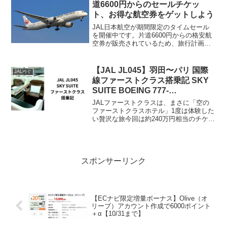
道6600円からのセールチケッ
ト、お得な航空券をゲットしよう
JAL日本航空が期間限定のタイムセール
を開催中です。片道6600円からの格安航
空券が販売されているため、旅行計画を
立てている方はこの機会をお見逃しな
く！販売期間4月21日から22日すでに始ま
ってはいますが、諦めてはいけません。
【JAL JL045】羽田〜パリ 国際
JALろぐ
JALは登場期...
線ファーストクラス搭乗記 SKY
SUITE BOEING 777-
300ER【HND -CDG2025年1月】
JALファーストクラスは、まさに「空の
ファーストクラスホテル」1度は体験した
い贅沢な旅今回は約240万円相当のチケッ
トをマイル特典航空券で発券して搭乗。
その体験をお届けします。これからファ
ーストクラスを利用する方や、興味を持
っている方の参考...
スポンサーリンク
【ECナビ限定増量ボーナス】Olive（オ
リーブ）アカウント作成で6000ポイント
＋α【10/31まで】