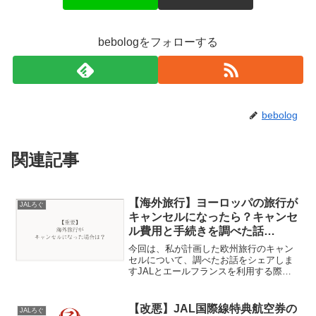
bebologをフォローする
bebolog
関連記事
【海外旅行】ヨーロッパの旅行が
JALろぐ
キャンセルになったら？キャンセ
ル費用と手続きを調べた話
【2024年】
今回は、私が計画した欧州旅行のキャン
セルについて、調べたお話をシェアしま
すJALとエールフランスを利用する際に
は参考になる部分もあるかもしれません
旅程の概要往路：JAL利用（羽田→パ
リ・シャルル・ド・ゴール空港）フラン
【改悪】JAL国際線特典航空券の
JALろぐ