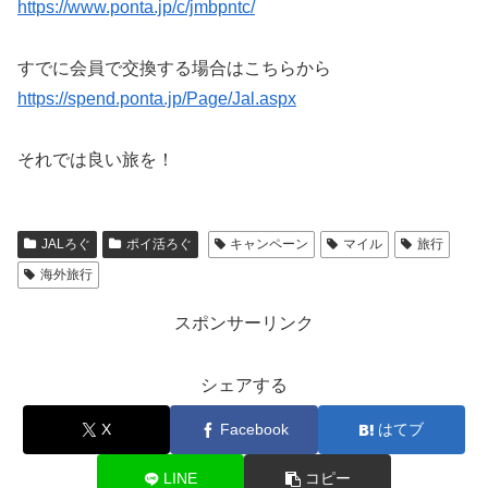
https://www.ponta.jp/c/jmbpntc/
すでに会員で交換する場合はこちらから
https://spend.ponta.jp/Page/Jal.aspx
それでは良い旅を！
JALろぐ
ポイ活ろぐ
キャンペーン
マイル
旅行
海外旅行
スポンサーリンク
シェアする
X
Facebook
はてブ
LINE
コピー