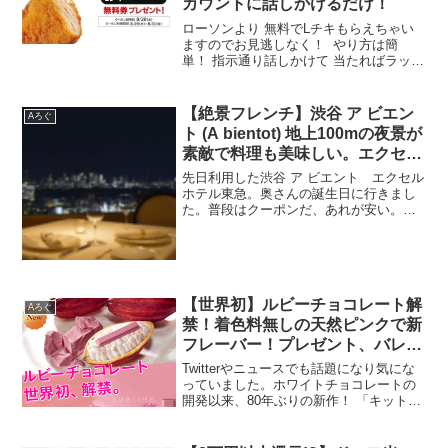
カウントに話しかけるだけ！
ローソンより 無料でLチキもらえちゃい
ますのでお見逃しなく！ やり方は簡
単！ 指示通り話しかけて 当たればラッキ
ー！ 先日もLINEやdポイントやらで3つ
くらい頂けました^ ^
【絶景フレンチ】渋谷 ア ビエン
Aろぐ
ト (A bientot) 地上100mの夜景が
素敵で料理も美味しい。エクセル
ホテル東急25F
先日利用した渋谷 ア ビエント エクセル
ホテル東急。奥さんの誕生日に行きまし
た。普段はクーポンだ、あれが安い。今
日はここが安い。とかほざいてますが、
記念日やら奥さんのリクエストにはちゃ
んと答えるようにしています。今回はこ
ちらから予約。渋谷ア...
【世界初】ルビーチョコレート解
Aろぐ
禁！着色料無しの天然ピンクで新
フレーバー！プレゼント、バレン
タインに★
Twitterやニュースでも話題になり気にな
っていました。ホワイトチョコレートの
開発以来、80年ぶりの新作！ 「キットカ
ットショコラトリー サブリムルビ
ー」 目を引く綺麗な見た目に、話題性と