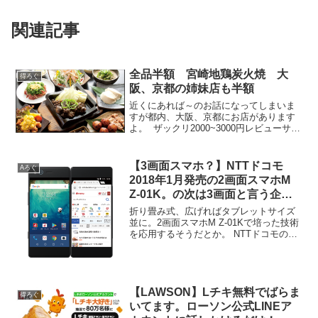
関連記事
全品半額 宮崎地鶏炭火焼 大
得ろぐ
阪、京都の姉妹店も半額
近くにあれば～のお話になってしまいま
すが都内、大阪、京都にお店があります
よ。 ザックリ2000~3000円レビューサイ
トの予算だと4000～49995000~5999でし
たので、単純に半分にすれば2~3000円で
楽しめそうですね。 実施日...
【3画面スマホ？】NTTドコモ
Aろぐ
2018年1月発売の2画面スマホM
Z-01K。の次は3画面と言う企画
が開始
折り畳み式、広げればタブレットサイズ
並に。2画面スマホM Z-01Kで培った技術
を応用するそうだとか。 NTTドコモの戦
略はパッと見で「おっ！」と思う商品の
提案で各社との差別化に力を入れてるよ
うです。確かに「おっ！」と思ってしま
いました。ま...
【LAWSON】Lチキ無料でばらま
得ろぐ
いてます。ローソン公式LINEア