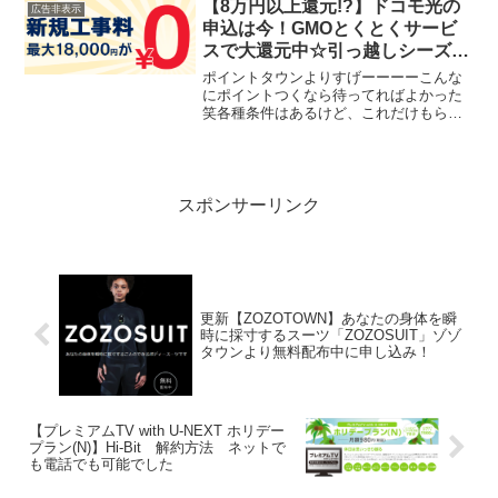
バレンタイン前に予約しGETしておきた
【8万円以上還元!?】ドコモ光の
広告非表示
い商品ですね...
申込は今！GMOとくとくサービ
スで大還元中☆引っ越しシーズン
はネット回線の開通に時間がかか
ポイントタウンよりすげーーーーこんな
るのでお早めに！
にポイントつくなら待ってればよかった
笑各種条件はあるけど、これだけもらえ
るならかなりお得かなー私、先月開通し
てしまったんです。ポイントの内訳みて
いきましょー
スポンサーリンク
更新【ZOZOTOWN】あなたの身体を瞬
時に採寸するスーツ「ZOZOSUIT」ゾゾ
タウンより無料配布中に申し込み！
【プレミアムTV with U-NEXT ホリデー
プラン(N)】Hi-Bit 解約方法 ネットで
も電話でも可能でした