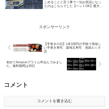
しめることと言う事で一泊お世話になっ
たのはこちらでした【ペットOK】愛犬と
泊まれる！ドゥカーレ ガーデンホテル九
十九里 海鮮BBQ＆トレーラーハウス体験
こちらを早々にチェックアウトしまして
向かったのは...
スポンサーリンク
【手巻きの日】1本100円の手軽で美味し
い手巻き寿司 築地玉寿司 池袋ルミネ
店
初めてAmazonプライム申込んでみまし
た。無料期間は30日
コメント
コメントを書き込む