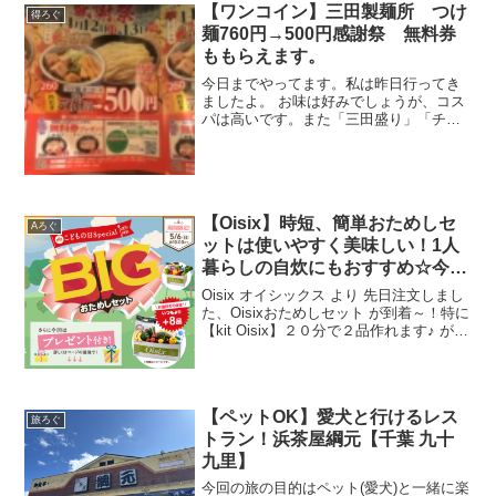
【ワンコイン】三田製麺所 つけ
得ろぐ
麺760円→500円感謝祭 無料券
ももらえます。
今日までやってます。私は昨日行ってき
ましたよ。 お味は好みでしょうが、コス
パは高いです。また「三田盛り」「チャ
ーシュー」無料券がもらえるのも良い。
アプリの来店ポイントも3倍つきま
す。 こんな感じのチラシが店内、一面貼
ってありました。 奥さ...
【Oisix】時短、簡単おためしセ
Aろぐ
ットは使いやすく美味しい！1人
暮らしの自炊にもおすすめ☆今な
らお得ですよ☆
Oisix オイシックス より 先日注文しまし
た、Oisixおためしセット が到着～！特に
【kit Oisix】２０分で２品作れます♪ が使
いやすく、一緒に届いた野菜なども付け
足して美味しく、時短で、簡単に作れま
したよ☆ 更に今なら普段より...
【ペットOK】愛犬と行けるレス
旅ろぐ
トラン！浜茶屋綱元【千葉 九十
九里】
今回の旅の目的はペット(愛犬)と一緒に楽