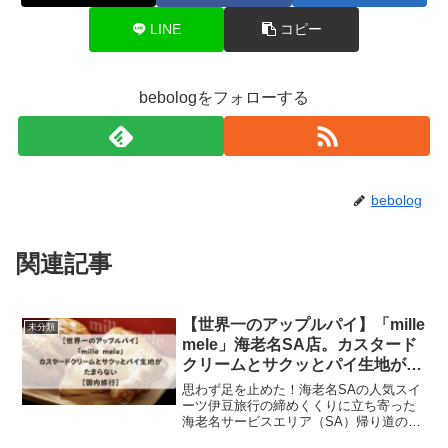
LINE
コピー
bebologをフォローする
bebolog
関連記事
【世界一のアップルパイ】「mille
未分類
mele」海老名SA店。カスタード
クリームとサクッとパイ生地がた
まらない【国内旅行】
思わず足を止めた！海老名SAの人気スイ
ーツ伊豆旅行の締めくくりに立ち寄った
海老名サービスエリア（SA）帰り道の小
腹を満たそうといつものエビシュウマイ