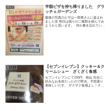
を買いに店内を歩いているとふと目に飛
び込んできた「世界一のアップルパイ」
半額ピザを持ち帰りました グラ
得ろぐ
の文字甘い香りに誘わ...
ッチェガーデンズ
最後の写真のピザは一部奥さんに盗まれ
ました笑 明日は残りの二種類を頼んでみ
ようかと思います。 何か書き忘れている
ような気がしますが。。全く思い出せ
ず。
【セブンイレブン】クッキー＆ク
食べろぐ
リームシュー ざくざく食感
セブンイレブンにて150円 税込 完全に
好みなお名前だったので即決。予想通り
美味しいだす。 ザクザク食感よし！チョ
コもいいですね～クリームも重すぎな
い。 完全に好み。 やっぱりクリームは
裏側の真ん中からいれてるんです
ね。 クリームはわ...