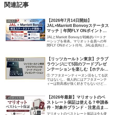
関連記事
【2026年7月14日開始】
JALろぐ
JAL×Marriott Bonvoyステータス
マッチ｜年間FLY ONポイント・
連携方法を解説
JALとMarriott Bonvoyが戦略的パートナ
ーシップを発表。マリオット会員への年
間FLY ONポイント付与、JAL会員向けス
テータスマッチ、JGC会員の扱い、未発
表の注意点を公式資料から整理します。
【リッツカールトン東京】クラブ
マリオットろぐ
ラウンジにて5回のフードプレゼ
ンテーションを楽しむ【ホテル滞
在記】
① アフタヌーンティーヌン活をしてる訳
ではないし、個人的にはアフタヌーンテ
ィーは割高感が強く好きでもないけども
クラブレベルに付随しているので、チェ
ックイン手続きも込みで、ちゃっかり頂
きます小さいポーションで色々とお味や
【2026年最新】マリオットのベ
マリオットろぐ
見た目も楽しめるのは、...
ストレート保証は使える？申請条
件・対象外ブランド・注意点まと
め
マリオットのベストレート保証は今も使