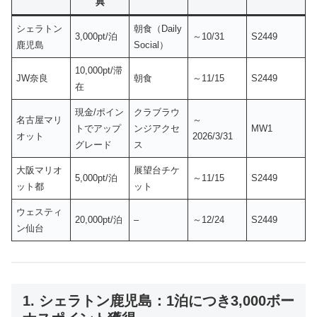
典
シェラトン
朝食（Daily
3,000pt/泊
～10/31
S2449
鹿児島
Social）
10,000pt/滞
JW奈良
朝食
～11/15
S2449
在
現金/ポイン
クラブラウ
名古屋マリ
～
トでアップ
ンジアクセ
MW1
オット
2026/3/31
グレード
ス
大阪マリオ
展望台チケ
5,000pt/泊
～11/15
S2449
ット都
ット
ウェスティ
20,000pt/泊
–
～12/24
S2449
ン仙台
1. シェラトン鹿児島：1泊につき3,000ボー