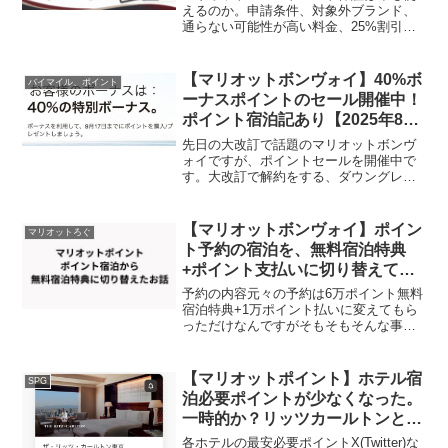
えるのか。申請条件、対象外ブランド、
通らない可能性が高い料金、25%割引と
5,000ポイントの違いを、2026年時点の公
式条件をもとに整理します。
【マリオットボンヴォイ】40%ボ
バイマイル、ポイント
ーナスポイントのセール開催中！
ポイント宿泊記あり【2025年8
月〜】
先日の大改訂で話題のマリオットボンヴ
ォイですが、ポイントセールを開催中で
す。大改訂で解約をする、ダウングレー
ドをする方も多いとは思いますが、条件
に当てはまる人には引き続き問題なく使
っていきたいカードの一つかと思いま
【マリオットボンヴォイ】ポイン
マリオットろぐ
す。(年会費が10万円以上...
ト予約の宿泊を、無料宿泊特典
+ポイント支払いに切り替えても
らったお話
予約の内容元々の予約は6万ポイント無料
宿泊特典+1万ポイント払いに変えてもら
っただけなんですがそもそもそんな事で
きるのかダメ元で聞いてみたらできちゃ
ったポイント宿泊→無料宿泊特典+追加ポ
イント払いへの切替は電話で通常通りマ
【マリオットポイント】ホテル宿
SPG
リオットボンヴォイ...
泊必要ポイントが少なくなった。
一時的か？リッツカールトンとメ
ズムを予約
各ホテルの最安必要ポイントX(Twitter)な