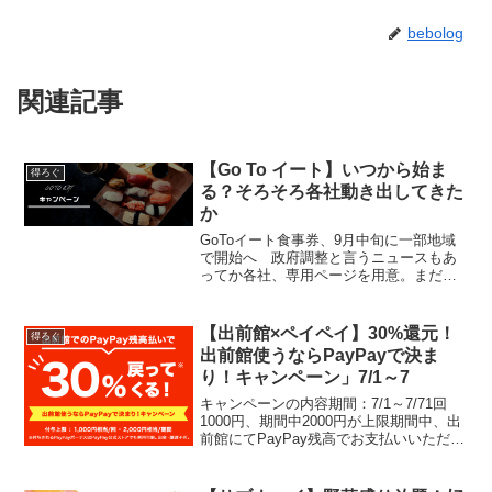
bebolog
関連記事
【Go To イート】いつから始ま
得ろぐ
る？そろそろ各社動き出してきた
か
GoToイート食事券、9月中旬に一部地域
で開始へ 政府調整と言うニュースもあ
ってか各社、専用ページを用意。まだ詳
しい情報は出てきていませんが、順次更
新されていくようです。
【出前館×ペイペイ】30%還元！
得ろぐ
出前館使うならPayPayで決ま
り！キャンペーン」7/1～7
キャンペーンの内容期間：7/1～7/71回
1000円、期間中2000円が上限期間中、出
前館にてPayPay残高でお支払いいただい
た場合に、上記のPayPayボーナスが付
与。キャンペーン参加方法ご注文時のお
支払い方法で「PayPay」を選択し...