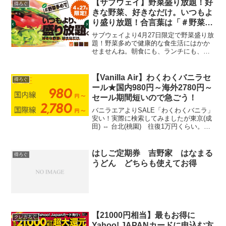
【サブウェイ】野菜盛り放題！好
得ろぐ
きな野菜、好きなだけ。いつもよ
り盛り放題！合言葉は「＃野菜多
めで」
サブウェイより4月27日限定で野菜盛り放
題！野菜多めで健康的な食生活にはかか
せませんね。朝食にも、ランチにも、お
やつにも☆
【Vanilla Air】わくわくバニラセ
得ろぐ
ール★国内980円～海外2780円～
セール期間短いので急ごう！
バニラエアよりSALE「わくわくバニラ」
安い！実際に検索してみましたが東京(成
田) ⇔ 台北(桃園) 往復1万円くらい。東
京 ⇔ 沖縄 往復8000円くらい。
はしご定期券 吉野家 はなまる
得ろぐ
うどん どちらも使えてお得
【21000円相当】最もお得に
クレカろぐ
Yahoo! JAPANカードに申込む方