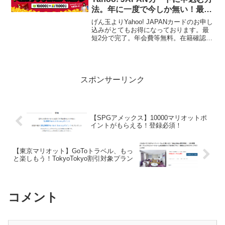
法。年に一度で今しか無い！最短
2分は本当だった。
げん玉よりYahoo! JAPANカードのお申し
込みがとてもお得になっております。最
短2分で完了。年会費等無料。在籍確認も
無し。のサクッと終わった感じ。初めに
お伝えしますがポイントサイトを経由し
ますので、苦手な方は期間限定のTポイン
トのみに...
スポンサーリンク
【SPGアメックス】10000マリオットポ
イントがもらえる！登録必須！
【東京マリオット】GoToトラベル、もっ
と楽しもう！TokyoTokyo割引対象プラン
コメント