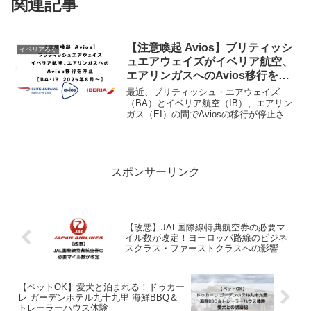
関連記事
【注意喚起 Avios】ブリティッシ
イベリアろぐ
ュエアウェイズがイベリア航空、
エアリンガスへのAvios移行を停
止【BA・IB 2025年8月〜】
最近、ブリティッシュ・エアウェイズ
（BA）とイベリア航空（IB）、エアリン
ガス（EI）の間でAviosの移行が停止され
ている件が話題になっています。私自
身、イベリア航空のアカウントにログイ
ンして試してみたところ、「Aviosを移行
する」ボタ...
スポンサーリンク
【改悪】JAL国際線特典航空券の必要マ
イル数が改定！ヨーロッパ路線のビジネ
スクラス・ファーストクラスへの影響
は？
【ペットOK】愛犬と泊まれる！ドゥカー
レ ガーデンホテル九十九里 海鮮BBQ＆
トレーラーハウス体験