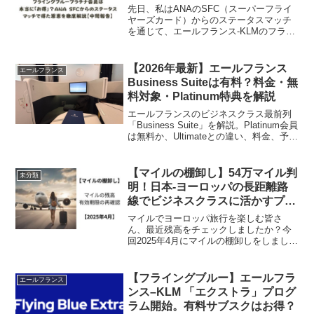
テータスマッチで得た恩恵を徹底
先日、私はANAのSFC（スーパーフライ
解説【中間報告】
ヤーズカード）からのステータスマッチ
を通じて、エールフランス-KLMのフライ
ングブルー・プラチナ会員資格を取得し
ました。【エールフランス KLM】ANAの
SFCから→フライングブルーのプラチナ
【2026年最新】エールフランス
エールフランス
に昇格！...
Business Suiteは有料？料金・無
料対象・Platinum特典を解説
エールフランスのビジネスクラス最前列
「Business Suite」を解説。Platinum会員
は無料か、Ultimateとの違い、料金、予約
方法、通常席との違いを実体験と公式情
報から整理します。
【マイルの棚卸し】54万マイル判
未分類
明！日本-ヨーロッパの長距離路
線でビジネスクラスに活かすプラ
ン【2025年4月】
マイルでヨーロッパ旅行を楽しむ皆さ
ん、最近残高をチェックしましたか？今
回2025年4月にマイルの棚卸しをしまし
て、総額54万マイルと再確認。私の使い
道は日本-ヨーロッパのビジネスクラスが
中心。今回は私のマイル状況と、欧州路
【フライングブルー】エールフラ
エールフランス
線への活用プランを...
ンス–KLM 「エクストラ」プログ
ラム開始。有料サブスクはお得？