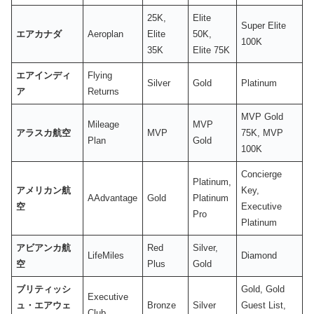
25K,
Elite
Super Elite
エアカナダ
Aeroplan
Elite
50K,
100K
35K
Elite 75K
エアインディ
Flying
Silver
Gold
Platinum
ア
Returns
MVP Gold
Mileage
MVP
アラスカ航空
MVP
75K, MVP
Plan
Gold
100K
Concierge
Platinum,
アメリカン航
Key,
AAdvantage
Gold
Platinum
空
Executive
Pro
Platinum
アビアンカ航
Red
Silver,
LifeMiles
Diamond
空
Plus
Gold
ブリティッシ
Gold, Gold
Executive
ュ・エアウェ
Bronze
Silver
Guest List,
Club