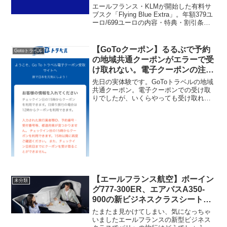
エールフランス・KLMが開始した有料サ
ブスク「Flying Blue Extra」。年額379ユ
ーロ/699ユーロの内容・特典・割引条件
を徹底解説。どんな人に向いているか、
購入価値はあるのかを詳しく紹介。
【GoToクーポン】るるぶで予約
Gotoトラベル
の地域共通クーポンがエラーで受
け取れない。電子クーポンの注
意！
先日の実体験です。GoToトラベルの地域
共通クーポン。電子クーポンでの受け取
りでしたが、いくらやっても受け取れな
い。えーーーーーーー！？結果エラー原
因は直前の予約だとクーポン発行が遅れ
る場合があるとわかり、納得はしまし
た。これから電子クーポ...
【エールフランス航空】ボーイン
未分類
グ777-300ER、エアバスA350-
900の新ビジネスクラスシートが
魅力的
たまたま見かけてしまい、気になっちゃ
いましたエールフランスの新型ビジネス