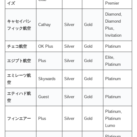
イズ
Premier
Diamond,
キャセイパシ
Diamond
Cathay
Silver
Gold
フィック航空
Plus,
Invitation
チェコ航空
OK Plus
Silver
Gold
Platinum
Elite,
エジプト航空
Plus
Silver
Gold
Platinum
エミレーツ航
Skywards
Silver
Gold
Platinum
空
エティハド航
Guest
Silver
Gold
Platinum
空
Platinum,
フィンエアー
Plus
Silver
Gold
Platinum
Lumo
Platinum,