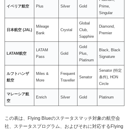
イベリア航空
Plus
Silver
Gold
Prime,
Singular
Global
Mileage
Diamond,
日本航空 (JAL)
Crystal
Club,
Bank
Premier
Sapphire
Gold
LATAM
Black, Black
LATAM航空
Gold
Plus,
Pass
Signature
Platinum
Senator (特定
ルフトハンザ
Miles &
Frequent
Senator
条件), HON
航空
More
Traveller
Circle
マレーシア航
Enrich
Silver
Gold
Platinum
空
この表は、Flying Blueのステータスマッチ対象の航空会
社、ステータスプログラム、およびそれに対応するFlying