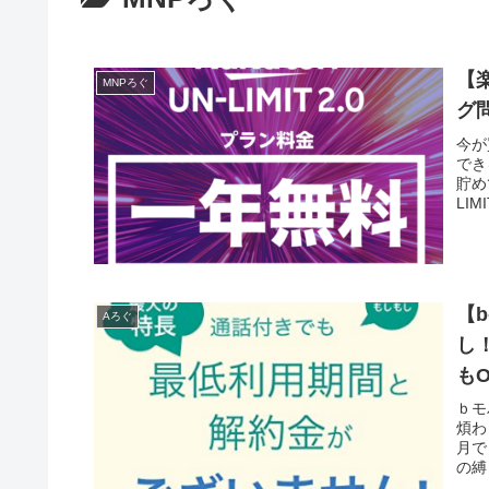
【
MNPろぐ
グ
今が
でき
貯め
LI
【b
Aろぐ
し
も
ｂモ
煩わ
月で
の縛