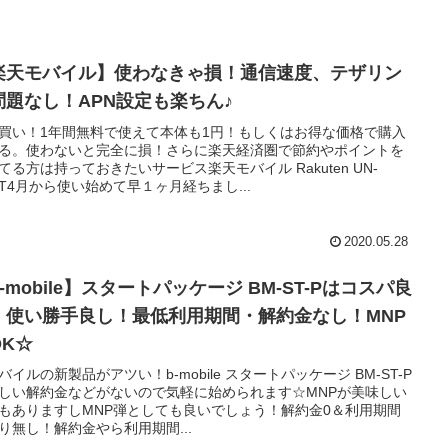
楽天モバイル】使わなきゃ損！通信速度、テザリン
問題なし！APN設定も楽ちん♪
買い！1年間無料で使えて本体も1円！もしくはお得な価格で購入
る。使わないと完全に損！さらに楽天経済圏で節約やポイントを
てる方は持っておきたいサービス楽天モバイル Rakuten UN-
MIT4月から使い始めて早１ヶ月経ちまし...
2020.05.28
-mobile】スタートパッケージ BM-ST-Pはコスパ良
！使い勝手良し！最低利用期間・解約金なし！MNP
OK☆
バイルの新製品がアツい！b-mobile スタートパッケージ BM-ST-P
しい解約金などがないので気軽に始められます☆MNPが美味しい
もありますしMNP弾としても良いでしょう！解約金0＆利用期間
り無し！解約金やら利用期間...