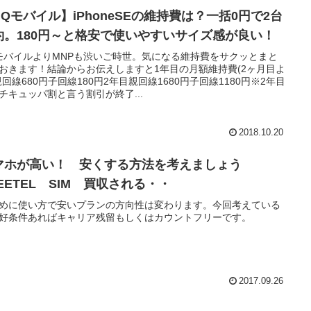
UQモバイル】iPhoneSEの維持費は？一括0円で2台
約。180円～と格安で使いやすいサイズ感が良い！
モバイルよりMNPも渋いご時世。気になる維持費をサクッとまと
おきます！結論からお伝えしますと1年目の月額維持費(2ヶ月目よ
親回線680円子回線180円2年目親回線1680円子回線1180円※2年目
チキュッパ割と言う割引が終了...
2018.10.20
マホが高い！ 安くする方法を考えましょう
EETEL SIM 買収される・・
めに使い方で安いプランの方向性は変わります。今回考えている
好条件あればキャリア残留もしくはカウントフリーです。
2017.09.26