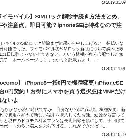
2019.03.09
ワイモバイル】SIMロック解除手続き方法まとめ。
件や注意点、即日可能？iphoneSEは特殊なので注
。
モバイルのSIMロック解除まず結果から申し上げると一括払いな
日可能でした。ワイモバイルのSIMロック解除について調べた限
101日以降じゃないとできない。という情報が多く心配でした無
完了！ホームページにもしっかりと記載もあり、...
2018.11.01
ocomo】 iPhone8一括0円で機種変更+iPhoneSE
2台0円契約！お得にスマホを買う選択肢はMNPだけ
はないよ
Pもなかなか渋い時代ですが、自分なりの試行錯誤。機種変更、新
約で費用を抑えて新しい端末を購入してたお話。結論から言って
うと現在のドコモの料金プランは長期回線を親にして、子回線で
サポートの多い端末をぶら下げる。これができれば非...
2018.10.30