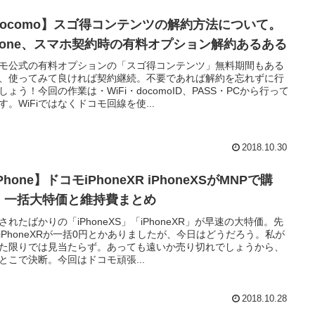
docomo】スゴ得コンテンツの解約方法について。
Phone、スマホ契約時の有料オプション解約あるある
モ公式の有料オプションの「スゴ得コンテンツ」無料期間もある
、使ってみて良ければ契約継続。不要であれば解約を忘れずに行
しょう！今回の作業は・WiFi・docomoID、PASS・PCから行って
す。WiFiではなくドコモ回線を使...
2018.10.30
Phone】ドコモiPhoneXR iPhoneXSがMNPで購
！一括大特価と維持費まとめ
されたばかりの「iPhoneXS」「iPhoneXR」が早速の大特価。先
iPhoneXRが一括0円とかありましたが、今日はどうだろう。私が
た限りでは見当たらず。あっても遠いか売り切れでしょうから、
とこで決断。今回はドコモ頑張...
2018.10.28