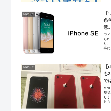
【
MNPろぐ
条
意
ワイ
ら即
り、
事に
【d
MNPろぐ
も
で
MN
規契
しま
月々