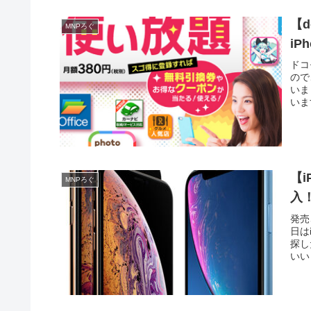
【
MNPろぐ
i
ドコ
ので
いま
いま
【i
MNPろぐ
入
発売
日は
探し
いい