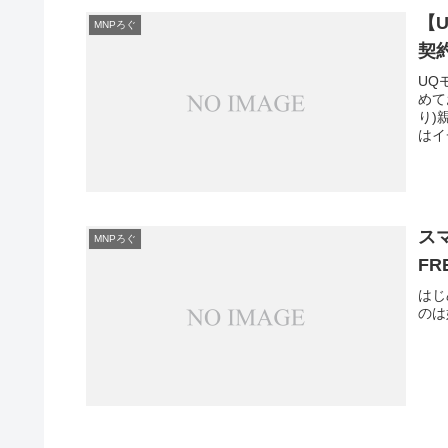
【
MNPろぐ
契
UQ
めて
り)
はイ
ス
MNPろぐ
FR
はじ
のは