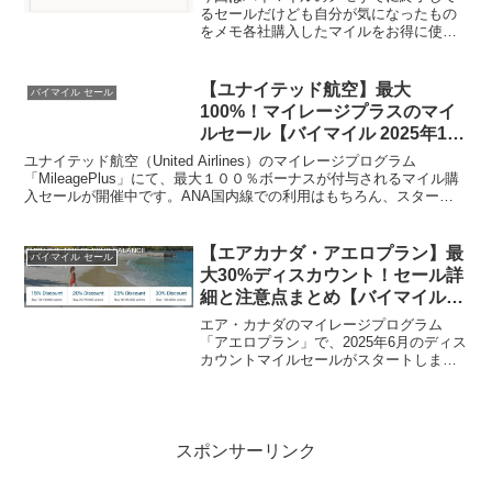
るセールだけども自分が気になったもの
をメモ各社購入したマイルをお得に使え
るスイートスポットがあったりマイルの
有効期限が無期限、または延長できたり
するのでANA、JALだけにこだわらず、
【ユナイテッド航空】最大
バイマイル セール
行きたい国や気になる...
100%！マイレージプラスのマイ
ルセール【バイマイル 2025年12
月24まで】
ユナイテッド航空（United Airlines）のマイレージプログラム
「MileagePlus」にて、最大１００％ボーナスが付与されるマイル購
入セールが開催中です。ANA国内線での利用はもちろん、スターア
ライアンス加盟の航空会社でも使えま...
【エアカナダ・アエロプラン】最
バイマイル セール
大30%ディスカウント！セール詳
細と注意点まとめ【バイマイル
2025年6月】
エア・カナダのマイレージプログラム
「アエロプラン」で、2025年6月のディス
カウントマイルセールがスタートしまし
た。今回のキャンペーンでは、条件を満
たすことで最大30%のディスカウントで
マイルを購入可能です。スターアライア
ンスやエミレーツ航...
スポンサーリンク