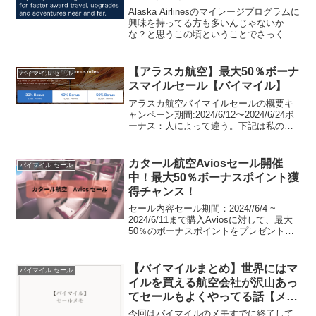
Alaska Airlinesのマイレージプログラムに
興味を持ってる方も多いんじゃないか
な？と思うこの頃ということでさっくり
まとめておきますただし、今回もターゲ
ットオファーなのか、登録してる国によ
って対象となるのか、全員ではないよう
【アラスカ航空】最大50％ボーナ
バイマイル セール
なので、...
スマイルセール【バイマイル】
アラスカ航空バイマイルセールの概要キ
ャンペーン期間:2024/6/12〜2024/6/24ボ
ーナス：人によって違う。下記は私の場
合30％ : 3000マイル ~ $82.5 +tax40% :
10000マイル ~ $275 +tax50%...
カタール航空Aviosセール開催
バイマイル セール
中！最大50％ボーナスポイント獲
得チャンス！
セール内容セール期間：2024//6/4 ~
2024/6/11まで購入Aviosに対して、最大
50％のボーナスポイントをプレゼントボ
ーナス獲得量は購入Avios数によって異な
り、3段階に分かれています3,000～
15,000 Avios：...
【バイマイルまとめ】世界にはマ
バイマイル セール
イルを買える航空会社が沢山あっ
てセールもよくやってる話【メ
モ】
今回はバイマイルのメモすでに終了して