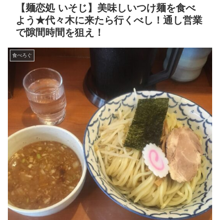
【麺恋処 いそじ】美味しいつけ麺を食べ
よう★代々木に来たら行くべし！通し営業
で隙間時間を狙え！
食べろぐ