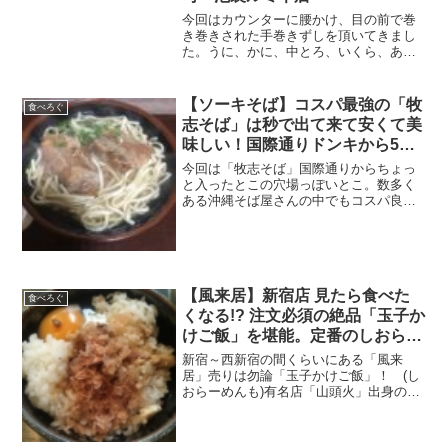
今回はカウンターに腰かけ、目の前で巻
き巻きされた手巻きずしを頂いてきまし
た。うに、かに、中とろ、いくら、あな
ご、全36種類制覇～は無理にしても100円
な分、多めに食べてしまいました笑 これ
から行くのはなかなか厳しいかと思いま
【ソーキそば】コスパ最強の「牧
食べろぐ
すが次回は11月...
志そば」は秒で出て来て安くて美
味しい！国際通りドンキから5分
程
今回は「牧志そば」国際通りからちょっ
と入ったとこの穴場っぽいとこ。数多く
ある沖縄そば屋さんの中でもコスパ良
し。営業時間は10:00~18:00でお休みはな
いはず。。沖縄そば7~800円くらいする
とこも多いけど390円～とリーズナボーな
んです...
【風来居】新宿店 見たら食べた
食べろぐ
くなる!? 注文必須の絶品「玉子か
けご飯」を堪能。定番のしおらー
めんは改良？まぜ麺なる物も！
新宿～西新宿の間くらいにある「風来
居」売りは勿論「玉子かけご飯」！ (し
おらーめんも)有名店「山頭火」出身の方
のお店。 とにかく「玉子かけご
飯」！！！！1にも2にも「玉子かけご
飯」推し。 玉子、かつお節、チャーシュ