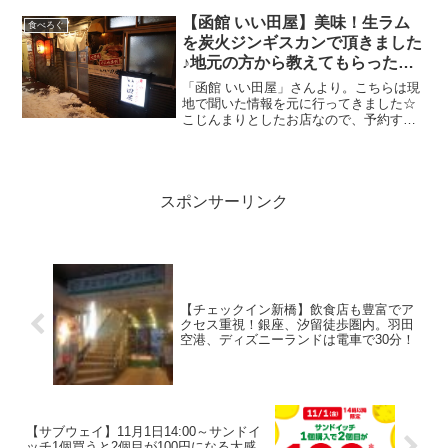
【函館 いい田屋】美味！生ラム
食べろぐ
を炭火ジンギスカンで頂きました
♪地元の方から教えてもらった美
味しいお店。
「函館 いい田屋」さんより。こちらは現
地で聞いた情報を元に行ってきました☆
こじんまりとしたお店なので、予約する
か早い時間がベスト！さらに18時までに
入店すると、最初のドリンクが半額にな
ります☆普段はラムやお肉をあまり食べ
ない奥さんも、たっぷ...
スポンサーリンク
【チェックイン新橋】飲食店も豊富でア
クセス重視！銀座、汐留徒歩圏内。羽田
空港、ディズニーランドは電車で30分！
【サブウェイ】11月1日14:00～サンドイ
ッチ1個買うと2個目が100円になる大感