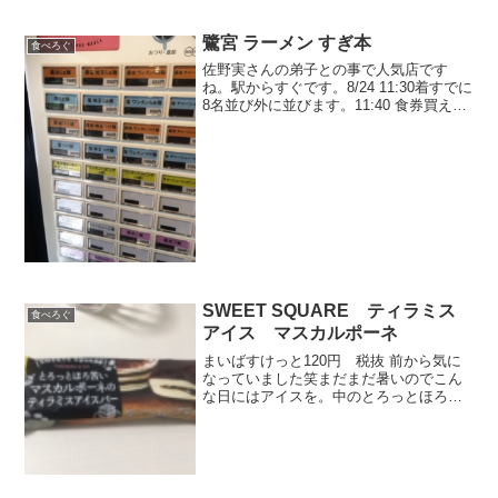
ー、そして特製のタレこれ大...
鷺宮 ラーメン すぎ本
食べろぐ
佐野実さんの弟子との事で人気店です
ね。駅からすぐです。8/24 11:30着すでに
8名並び外に並びます。11:40 食券買えま
した。11:45 食券回収11:55 入店 私の後
に3名11:55くらいに来た方は1巡目が終わ
るタイミングでちょう...
SWEET SQUARE ティラミス
食べろぐ
アイス マスカルポーネ
まいばすけっと120円 税抜 前から気に
なっていました笑まだまだ暑いのでこん
な日にはアイスを。中のとろっとほろ苦
いコーヒー感も悪くない。 私は好きで
す。