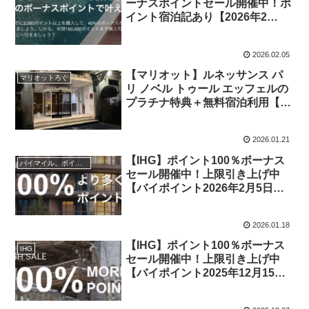
ーナスポイントセール開催中！ポ
イント宿泊記あり【2026年2
月〜】
2026.02.05
【マリオット】ルネッサンス パ
マリオットろぐ
リ ノベル トゥール エッフェルの
プラチナ特典＋無料宿泊利用【宿
泊記 2026月01】
2026.01.21
【IHG】ポイント100％ボーナス
バイマイル、ポイント
セール開催中！上限引き上げ中
【バイポイント2026年2月5日ま
で】
2026.01.18
【IHG】ポイント100％ボーナス
IHG
セール開催中！上限引き上げ中
【バイポイント2025年12月15日
まで】