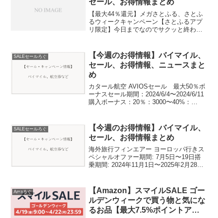
セール、お得情報まとめ
【最大44％還元】メガさとふる、さとふ
るウィークキャンペーン【さとふるアプ
リ限定】今日までなのでサクッと終わら
せてしまうべき私は昨日やりました【最
大44％還元】メガさとふる、さとふるウ
ィークキャンペーン【さとふるアプリ限
【今週のお得情報】バイマイル、
SALEセールろぐ
定】【10%還元】東...
セール、お得情報、ニュースまと
め
カタール航空 AVIOSセール 最大50％ボ
ーナスセール期間：2024/6/4〜2024/6/11
購入ボーナス：20％：3000〜40%：
16000〜50%：40000〜人によっては70％
ボーナスのオファーもあるとか？直近で
最大のボーナスは...
【今週のお得情報】バイマイル、
SALEセールろぐ
セール、お得情報まとめ
海外旅行フィンエアー ヨーロッパ行きス
ペシャルオファー期間: 7月5日〜19日搭
乗期間: 2024年11月1日〜2025年2月28日
最低運賃例（往復、諸税込み）: ヘルシン
キ 142,000円などブリティッシュ・エア
ウェイズ 欧州行きセール...
【Amazon】スマイルSALE ゴー
Amaろぐ
ルデンウィークで買う物と気にな
るお品【最大7.5%ポイントアッ