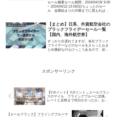
プはエントリー必須】
セール概要セール期間：2024/04/19/ 9:00
~ 2024/04/22 23:593日ちょっとのセー
ル 金曜始まりの月曜までに買えればOK
ポイントアップに関してプライム会員は
+1%Amazonマスターカードで+3%イベ
ント期間中、...
【まとめ】日系、外資航空会社の
SALEセールろぐ
ブラックフライデーセール一覧
【国内、海外航空券】
すっかり出遅れてますが、各社ブラック
フライデーなどのセールをさらっとおま
とめ微妙なのもけっこうあるので、必要
に応じてと行った感じかなと思います
JALのブラックフライデーセール2023セ
ール期間：11/26 23:59まで詳細はこちら
2024...
スポンサーリンク
【Vポイント】Vポイント→エールフラン
スのマイル フライングブルーに交換。
レートと反映まで何日かかったか。おま
けでANAマイルも【マイル交換】
【エールフランス】フライングブルーマ