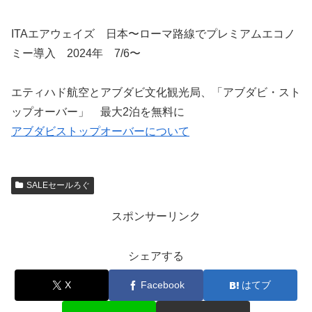
ITAエアウェイズ 日本〜ローマ路線でプレミアムエコノ
ミー導入 2024年 7/6〜
エティハド航空とアブダビ文化観光局、「アブダビ・スト
ップオーバー」 最大2泊を無料に
アブダビストップオーバーについて
SALEセールろぐ
スポンサーリンク
シェアする
X
Facebook
はてブ