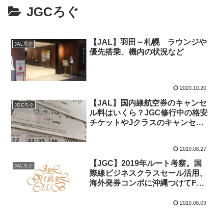
JGCろぐ
【JAL】羽田～札幌 ラウンジや
JALろぐ
優先搭乗、機内の状況など
2020.10.20
【JAL】国内線航空券のキャンセ
JGCろぐ
ル料はいくら？JGC修行中の格安
チケットやJクラスのキャンセル
は痛いね。。
2019.08.27
【JGC】2019年ルート考察。国
JALろぐ
際線ビジネスクラスセール活用、
海外発券コンボに沖縄つけてFOP
を稼ぎたい！
2019.06.09