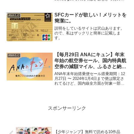
す。
SFCカードが欲しい！メリットを
ANAろぐ
簡潔に。
説明をしているサイトは沢山あります。
ので、私はザックリと簡単に記載しま
す。
【毎月29日 ANAにキュン】年末
ANAろぐ
年始の航空券セール、国内特典航
空券の減額マイル、ふるさと納税
など
ANA年末年始搭乗便セール搭乗期間：12
月27日 〜 2024年1月4日まで便は限定さ
れてるけど、国内線全方面が対象一部は
こちら注意点ANAスーパーバリューセー
ル運賃が対象で販売座席数には限りあり
運賃は普通席のみ対象運賃の以外に対象
空港発着...
スポンサーリンク
【少年ジャンプ】無料で読める10作品