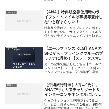
ツアー割引クーポンなどおトク情報をま
とめました。
【ANA】特典航空券使用時のラ
ANAろぐ
イフタイムマイルは事後等登録し
ないと貯まらない！
特典航空券はマイルもプレミアムポイン
トも付かないのでライフタイムマイルも
付かないライフタイムマイルは自動で貯
まっていくと思っていたそれ！間違いで
す！
【エールフランス KLM】ANAの
SFCろぐ
SFCから→フライングブルーのプ
ラチナに昇格！【ステータスマッ
チ2024】
先日の記事で解説したこちら【エールフ
ランスKLM】 フライングブルー有料ステ
ータスマッチの解説【2024年版】早速申
請をしてフライングブルーのプラチナへ
昇格しましたので簡単にまとめます改め
てフライングブルーのプラチナになるメ
【沖縄旅行計画】8万→0円に。
ANAろぐ
リットとは？お支...
ANAで行くカヌチャリゾート＆
インターコンチネンタルにレンタ
カー付き★
今回のミッションは沖縄に行ってみた
い！と言う奥さんからのご要望。 初めて
の沖縄なので沖縄っぽさ欲しかったので