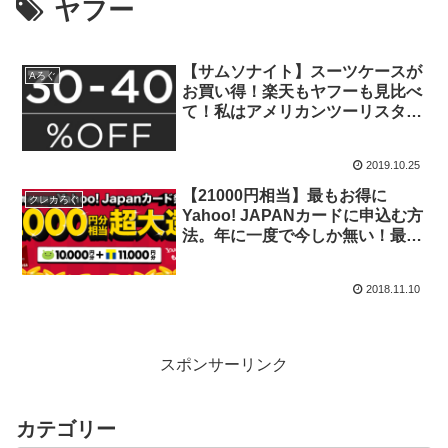
ヤフー
【サムソナイト】スーツケースが
Aろぐ
お買い得！楽天もヤフーも見比べ
て！私はアメリカンツーリスター
を購入しました☆
2019.10.25
【21000円相当】最もお得に
クレカろぐ
Yahoo! JAPANカードに申込む方
法。年に一度で今しか無い！最短
2分は本当だった。
2018.11.10
スポンサーリンク
カテゴリー