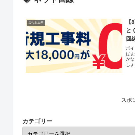
【
広告非表示
と
回
ポイ
ばよ
かな
しょ
スポ
カテゴリー